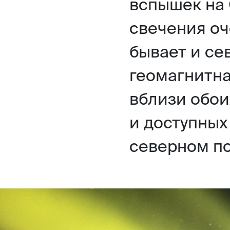
вспышек на 
свечения оч
бывает и се
геомагнитна
вблизи обои
и доступных
северном по