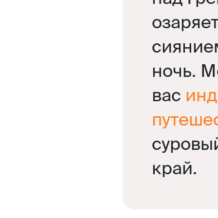
озаряе
сияние
ночь. 
вас
инд
путеше
суровы
край.