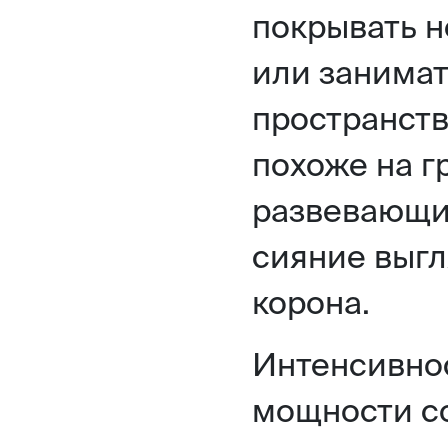
покрывать н
или занимат
пространств
похоже на г
развевающий
сияние выгл
корона.
Интенсивнос
мощности со