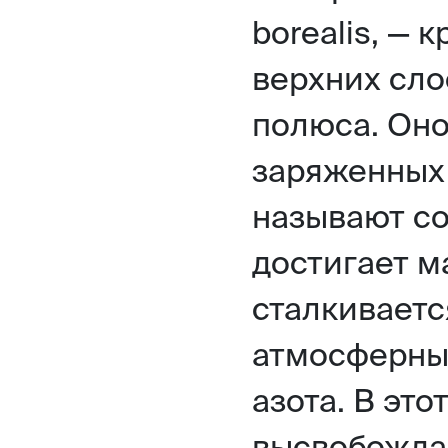
borealis, — 
верхних сл
полюса. Оно
заряженных 
называют с
достигает м
сталкиваетс
атмосферных
азота. В эт
высвобождае