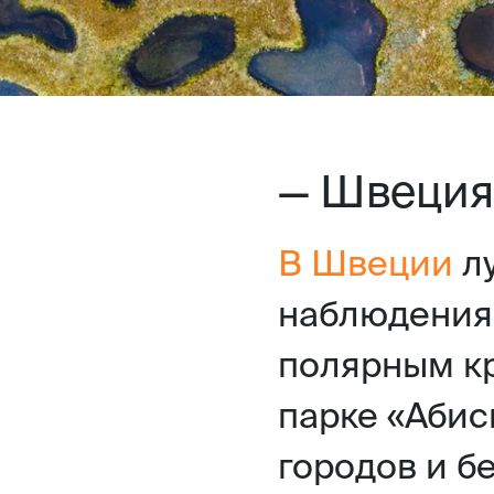
— Швеция
В Швеции
лу
наблюдения 
полярным кр
парке «Абис
городов и б