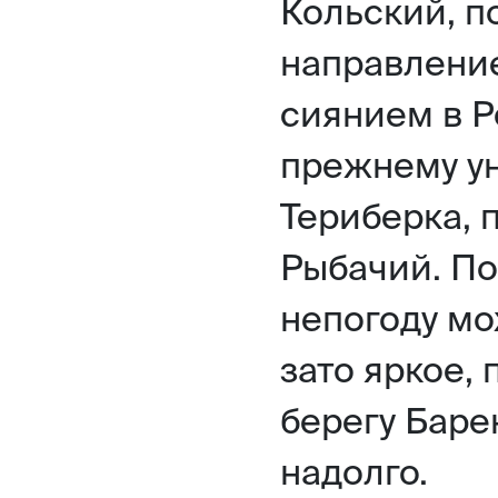
Кольский, п
направление
сиянием в Р
прежнему у
Териберка, 
Рыбачий. По
непогоду мо
зато яркое,
берегу Баре
надолго.