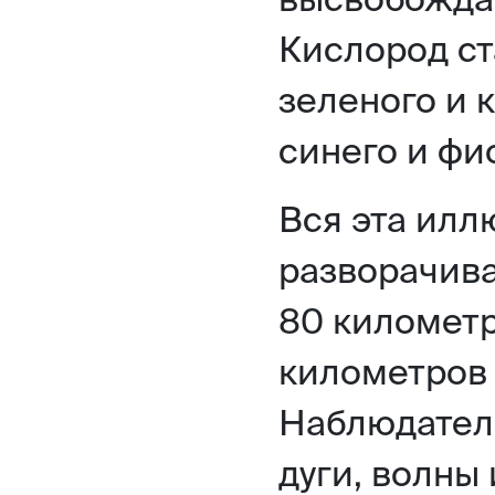
Кислород ст
зеленого и к
синего и фи
Вся эта ил
разворачива
80 километр
километров 
Наблюдател
дуги, волны