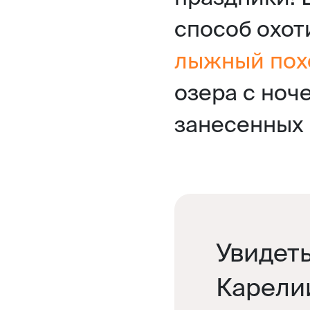
способ охот
лыжный пох
озера с ноч
занесенных 
Увидеть
Карели