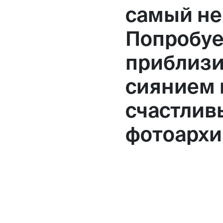
самый не
Попробуе
приблизи
сиянием 
счастлив
фотоархи