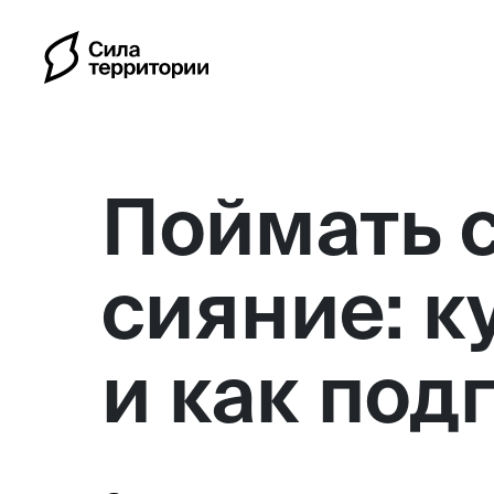
Поймать 
сияние: к
Календарь
и как под
Индивидуальные путешес