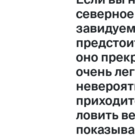
Москва,
северное
Большая Новодмитровская, 
завидуем
вход 10, 3 этаж, КП «Дизайн
предстоит
оно прекр
очень ле
невероят
приходит
ловить ве
показыва