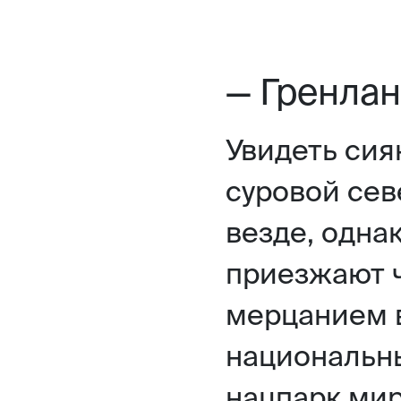
— Гренла
Увидеть сия
суровой се
везде, одна
приезжают 
мерцанием 
национальн
нацпарк мир