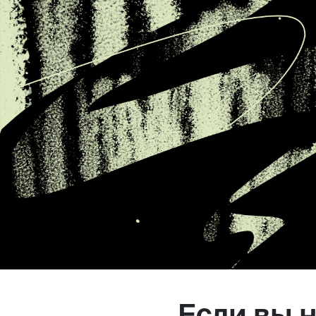
Магазин
Контакты
Галерея
Отзывы
FAQ
Аренд
+7 925 836 16 98
info@powerofterritory.ru
Если вы н