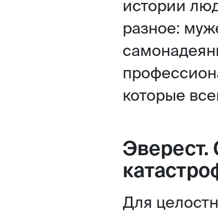
истории люд
разное: муж
самонадеянн
профессиона
которые все
Эверест.
катастроф
Для целост