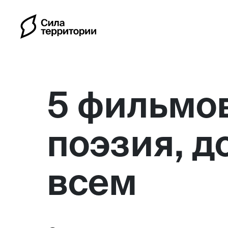
5 фильмов
поэзия, д
Календарь
всем
Индивидуальные путешес