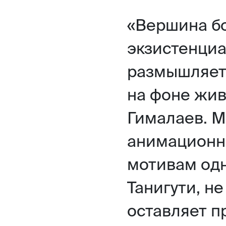
«Вершина бо
экзистенци
размышляет
на фоне жи
Гималаев. 
анимационн
мотивам од
Танигути, н
оставляет п