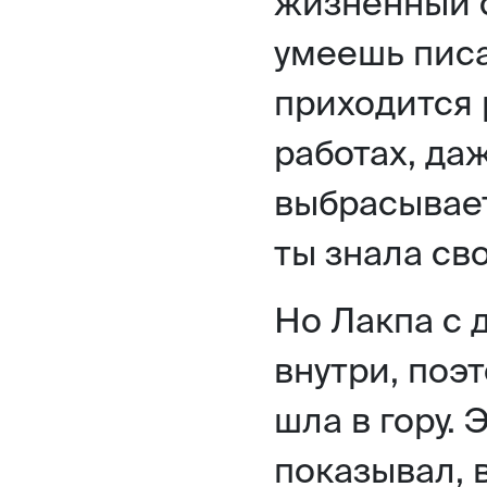
жизненный с
умеешь писа
приходится 
работах, да
выбрасывает
ты знала св
Но Лакпа с 
внутри, поэт
шла в гору.
показывал, 