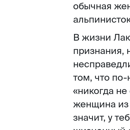
обычная жен
альпинисток
В жизни Ла
признания, 
несправедли
том, что по
«никогда не
женщина из 
значит, у т