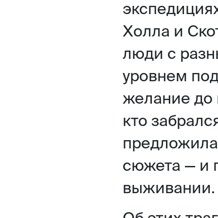
экспедициях
Холла и Ско
люди с раз
уровнем под
желание до 
кто забралс
предложила 
сюжета — и 
выживании.
Об этих тра