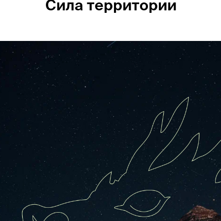
Сила территории
Россия
Мир
Команда
Дневник