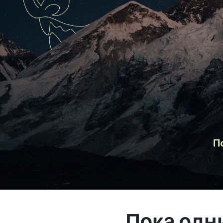
Магазин
Контакты
Галерея
Отзывы
FAQ
Аренд
+7 925 836 16 98
info@powerofterritory.ru
Пока одн