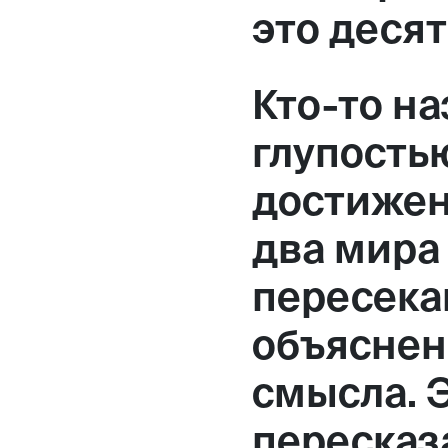
это деся
Кто-то н
глупость
достижен
два мира
пересека
объяснен
смысла. 
пересказ