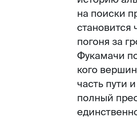
на поиски п
становится 
погоня за г
Фукамачи по
кого вершин
часть пути и
полный прео
единственн