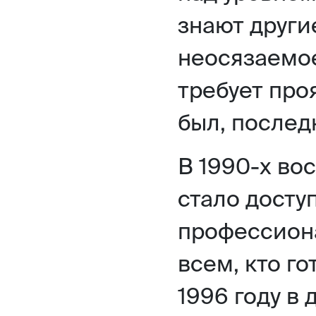
знают други
неосязаемое
требует про
был, послед
В 1990-х во
стало досту
профессион
всем, кто го
1996 году в