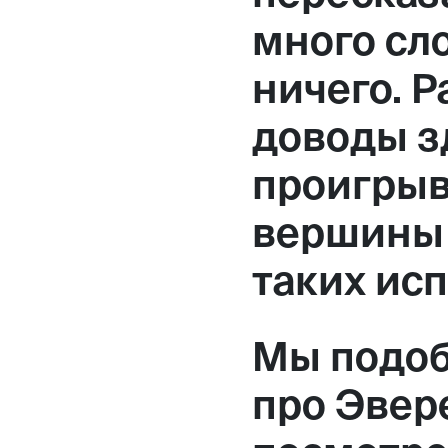
много сло
ничего. 
доводы з
проигрыв
вершины 
таких ис
Мы подоб
про Эвере