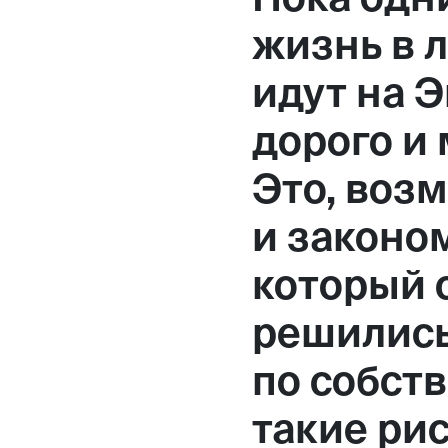
Москва,
жизнь в л
Большая Новодмитровская, 
идут на Э
вход 10, 3 этаж, КП «Дизайн
дорого и
Это, воз
и законо
который 
решились
по собст
такие рис