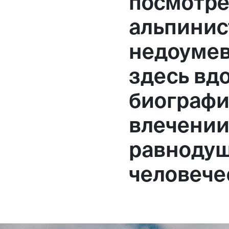
посмотре
альпинис
недоумев
здесь вд
биографи
влечении
равнодуш
человече