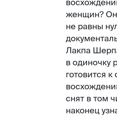
восхождени
женщин? Они
не равны ну
документальн
Лакпа Шерпа
в одиночку 
готовится к
восхождени
снят в том ч
наконец узн