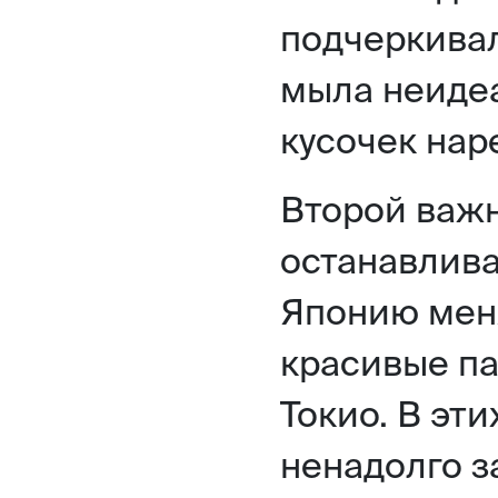
подчеркивал
мыла неиде
кусочек нар
Второй важ
останавлива
Японию мен
красивые па
Токио. В эт
ненадолго з