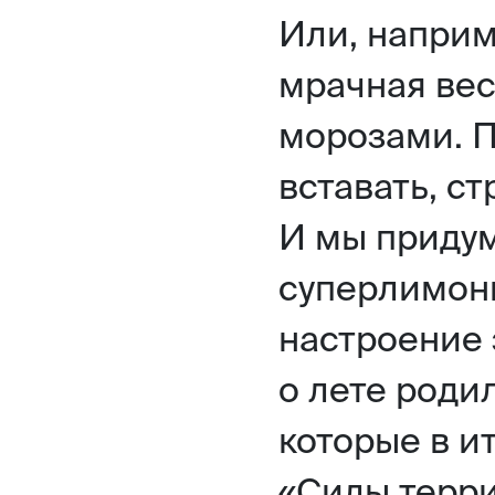
Или, наприм
мрачная ве
морозами. П
вставать, с
И мы приду
суперлимон
настроение 
о лете роди
которые в и
«Силы терри