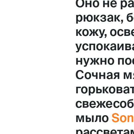
Оно не ра
рюкзак, 
кожу, осв
успокаива
нужно пос
Сочная мя
горькова
свежесоб
мыло
Son
рассветам