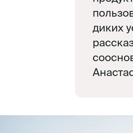
пользо
диких у
расска
соосно
Анаста