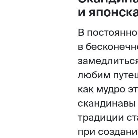
и японск
В постоянн
в бесконечн
замедлиться
любим путеш
как мудро э
скандинавы 
традиции ст
при создани