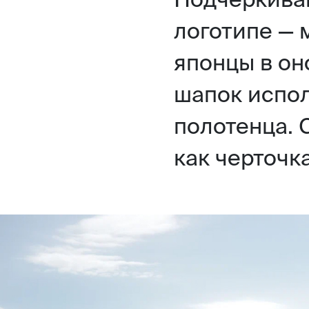
логотипе — 
японцы в он
шапок испо
полотенца. 
как черточк