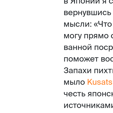
в Японии я с
вернувшись 
мысли: «Что
могу прямо 
ванной поср
поможет вос
Запахи пихт
мыло
Kusats
честь японс
источникам