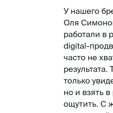
У нашего бр
Оля Симонов
работали в 
digital-про
часто не хв
результата. 
только увид
но и взять в
ощутить. С 