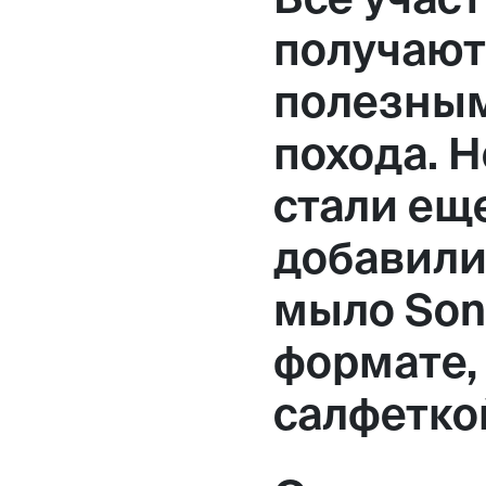
Москва,
получают
Большая Новодмитровская, 
полезны
вход 10, 3 этаж, КП «Дизайн
похода. 
стали ещ
добавили
мыло Son
формате,
салфетко