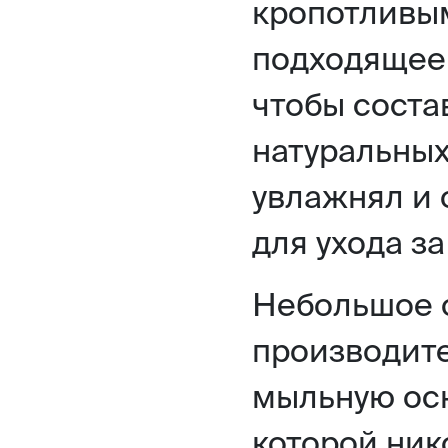
кропотливым
подходящее 
чтобы соста
натуральных
увлажнял и 
для ухода з
Небольшое 
производит
мыльную осн
которой ник