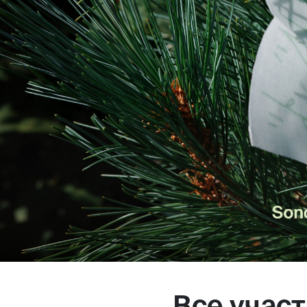
Магазин
Контакты
Галерея
Отзывы
FAQ
Аренд
+7 925 836 16 98
info@powerofterritory.ru
Все учас