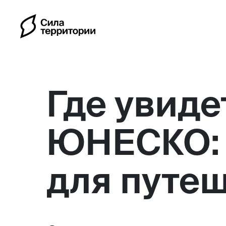
Где увиде
ЮНЕСКО: 
Календарь
для путе
Индивидуальные путешес