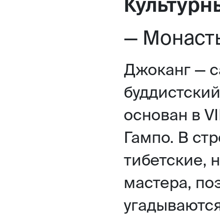
Культур
— Монасты
Джоканг — 
буддистски
основан в V
Гампо. В ст
тибетские, 
мастера, по
угадываются