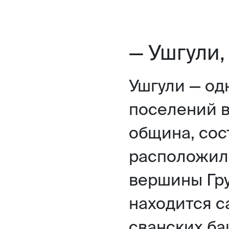
— Ушгули,
Ушгули — од
поселений в
община, сос
расположил
вершины Гру
находится с
сванских ба