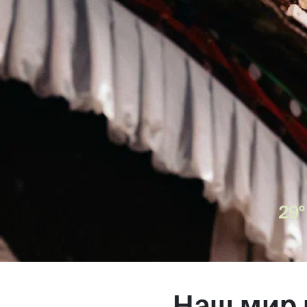
Магазин
Контакты
Галерея
Отзывы
FAQ
Аренд
+7 925 836 16 98
info@powerofterritory.ru
Наш мир 