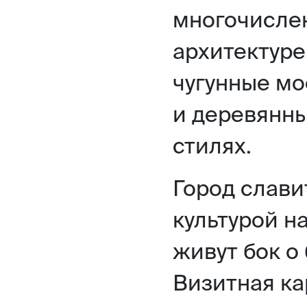
многочислен
архитектуре
чугунные мо
и деревянны
стилях.
Город слави
культурой н
живут бок о
Визитная ка