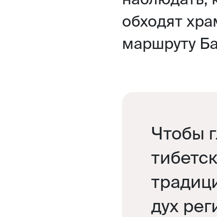
обходят хра
маршруту Ба
Чтобы 
тибетс
традиц
дух рег