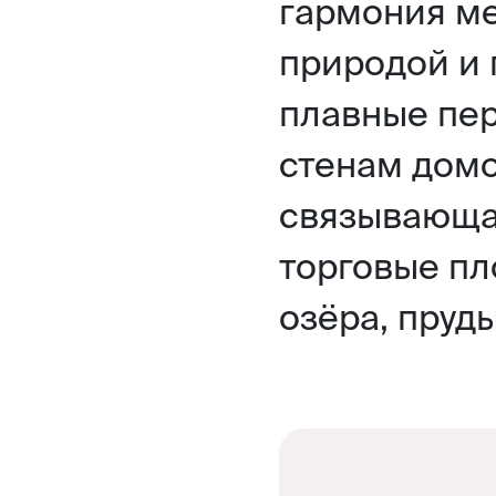
гармония м
природой и 
плавные пер
стенам домо
связывающа
торговые пл
озёра, пруд