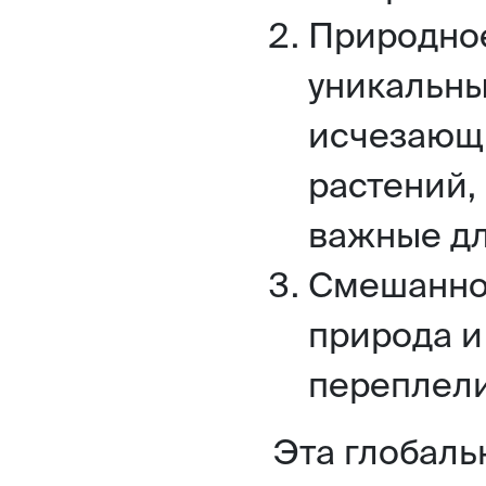
Природное
уникальны
исчезающ
растений,
важные дл
Смешанное
природа и
переплелис
Эта глобаль