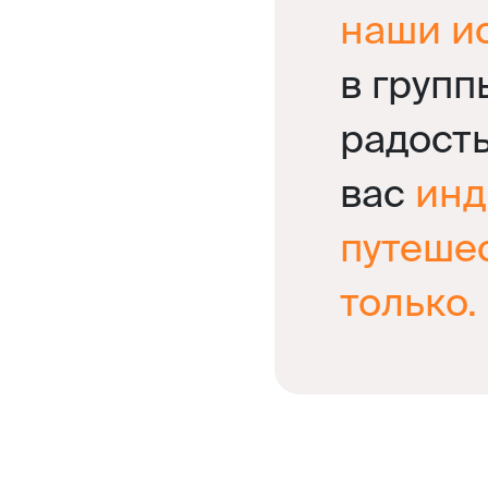
наши и
в групп
радост
вас
инд
путеше
только.