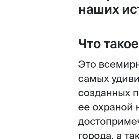
наших ис
Что тако
Это всемир
самых удиви
созданных п
ее охраной 
достопримеч
города, а т