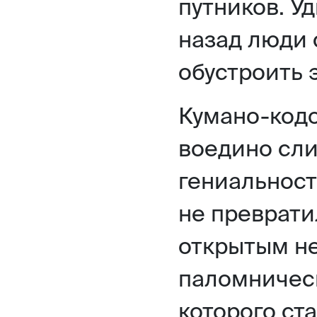
путников. У
назад люди 
обустроить э
Кумано-кодо
воедино сли
гениальнос
не преврати
открытым н
паломничес
которого ст