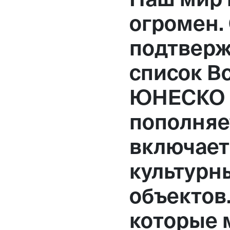
Москва,
огромен.
Большая Новодмитровская, 
подтверж
вход 10, 3 этаж, КП «Дизайн
список В
ЮНЕСКО 
пополняе
включает 
культурн
объектов.
которые 