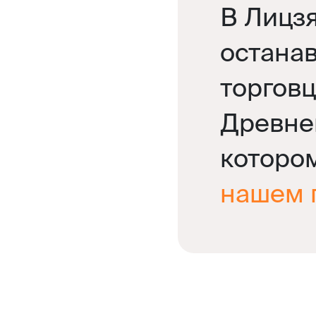
В Лицзя
остана
торговц
Древнем
которо
нашем 