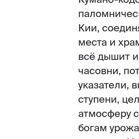
паломническ
Кии, соеди
места и хра
всё дышит и
часовни, по
указатели, 
ступени, це
атмосферу 
богам урожа