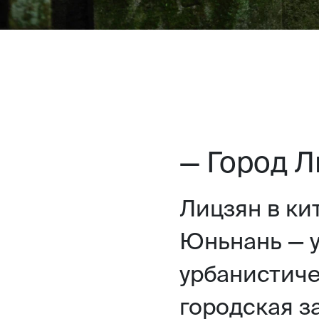
— Город Л
Лицзян в ки
Юньнань — 
урбанистиче
городская з