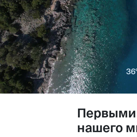
Магазин
Контакты
Галерея
Отзывы
FAQ
Аренд
Первыми
+7 925 836 16 98
нашего м
info@powerofterritory.ru