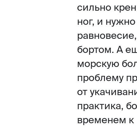
сильно крен
ног, и нужн
равновесие,
бортом. А е
морскую бол
проблему п
от укачивани
практика, б
временем к 