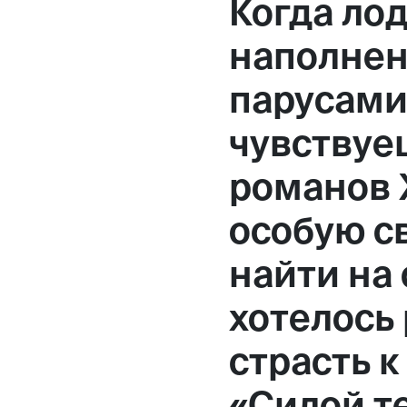
Когда ло
наполне
парусами
чувствуе
романов 
особую с
найти на
хотелось
страсть 
«Силой т