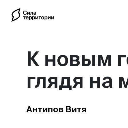
К новым 
глядя на 
Календарь
Индивидуальные путешес
Антипов Витя