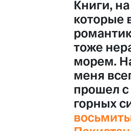
Книги, на
Москва,
которые 
Большая Новодмитровская, 
романтик
вход 10, 3 этаж, КП «Дизайн
тоже нер
морем. Н
меня всег
прошел с
горных с
восьмит