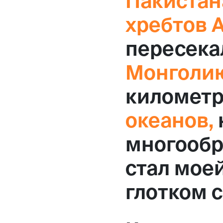
Пакистан
хребтов 
пересека
Монголи
километ
океанов,
многообр
стал мое
глотком с