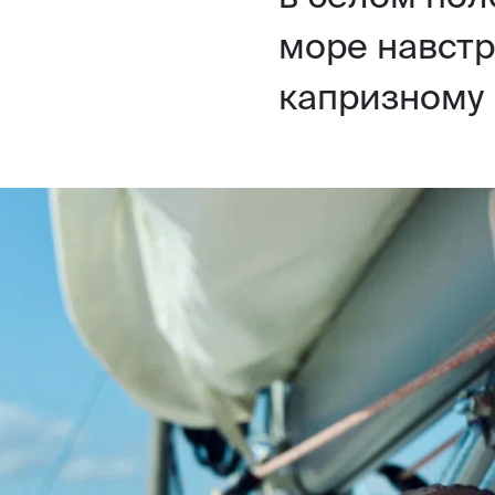
море навстр
капризному 