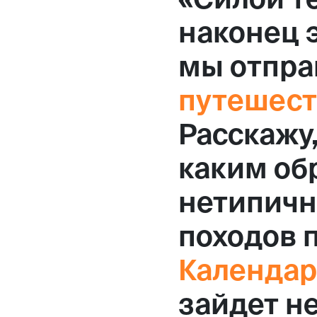
наконец э
мы отпра
путешест
Расскажу,
каким об
нетипичн
походов 
Календар
зайдет н