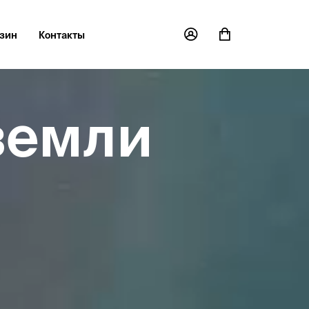
зин
Контакты
земли