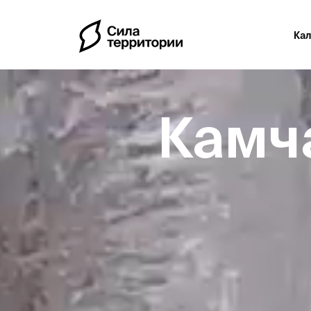
Ка
Камч