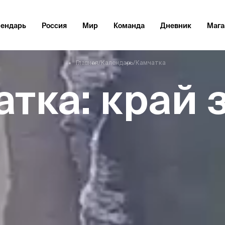
лендарь
Россия
Мир
Команда
Дневник
Мага
Главная
/
Календарь
/
Камчатка
атка: край 