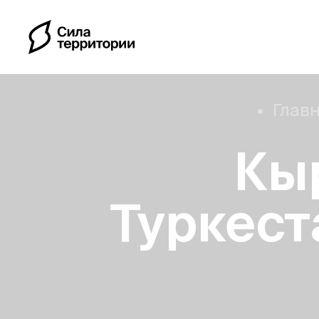
Глав
Кы
Календарь
Туркест
Индивидуальные путе