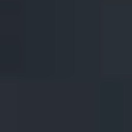
Магазин
Контакты
Галерея
Отзывы
FAQ
Аренд
+7 925 836 16 98
info@powerofterritory.ru