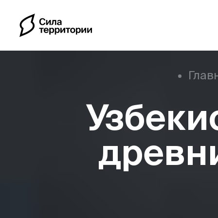
Глав
Узбеки
Календарь
древн
Индивидуальные путе