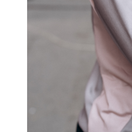
Магазин
Контакты
Галерея
Отзывы
FAQ
Аренд
+7 925 836 16 98
info@powerofterritory.ru