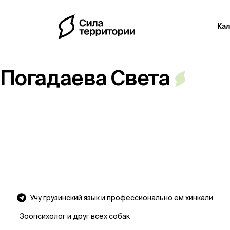
Ка
Погадаева Света
Учу грузинский язык и профессионально ем хинкали
Зоопсихолог и друг всех собак