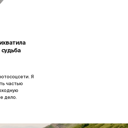
рихватила
т судьба
фотосоцсети. Я
ть частью
походную
ое дело.