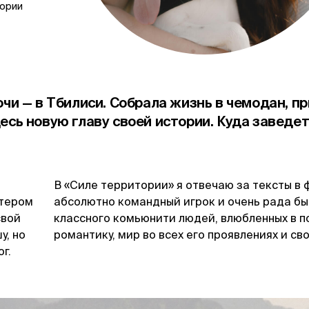
тории
Сочи — в Тбилиси. Собрала жизнь в чемодан, п
десь новую главу своей истории. Куда заведе
В «Силе территории» я отвечаю за тексты в 
йтером
абсолютно командный игрок и очень рада бы
свой
классного комьюнити людей, влюбленных в 
у, но
романтику, мир во всех его проявлениях и св
г.