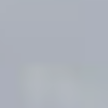
Магазин
Контакты
Галерея
Отзывы
FAQ
Аренд
+7 925 836 16 98
info@powerofterritory.ru