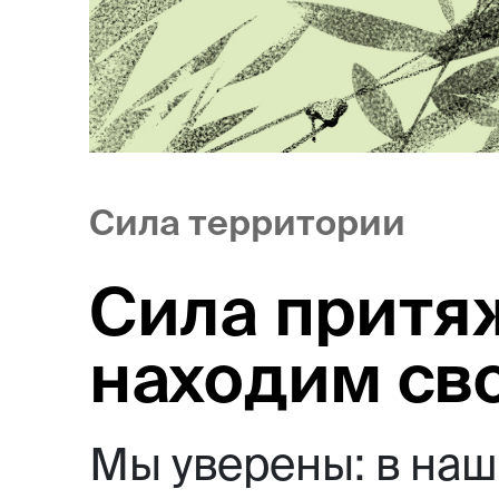
Магазин
Контакты
Сила территории
Галерея
Отзывы
FAQ
Аренд
Сила притя
находим св
+7 925 836 16 98
Мы уверены: в наш
info@powerofterritory.ru