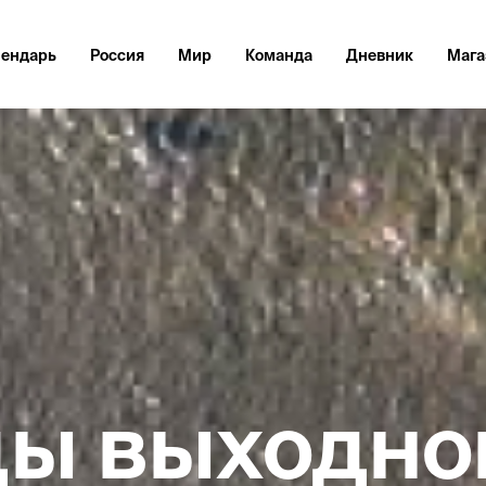
лендарь
Россия
Мир
Команда
Дневник
Мага
 коллекци