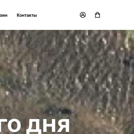
зин
Контакты
я флиса