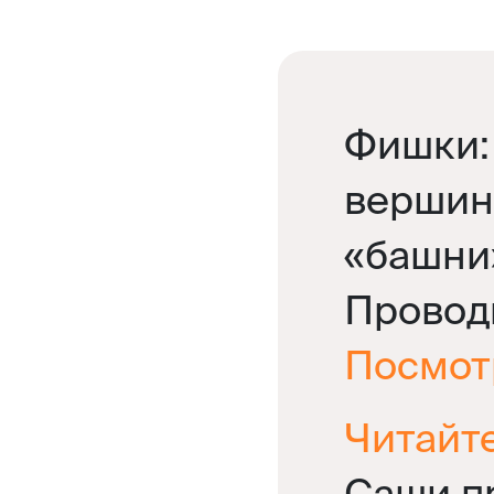
Фишки:
вершин
«башни
Провод
Посмот
Читайт
Саши пр