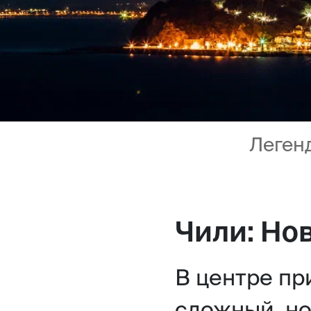
Леген
Чили: Но
В центре пр
сложный, н