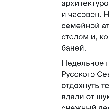
архитектуро
и часовен. 
семейной а
столом и, к
баней.
Недельное п
Русского Сев
отдохнуть т
вдали от шу
снежный лес