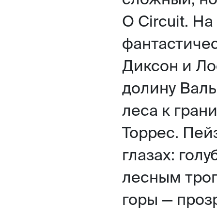
О Circuit. Н
фантастиче
Диксон и Ло
долину Вал
леса к гран
Торрес. Пей
глазах: голу
лесным троп
горы — проз