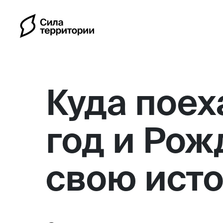
Куда поех
год и Рож
Календарь
свою ист
Индивидуальные путешес