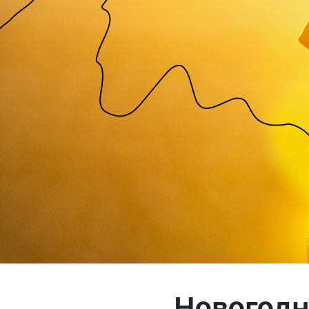
Магазин
Контакты
Галерея
Отзывы
FAQ
Аренд
+7 925 836 16 98
info@powerofterritory.ru
Новогодн