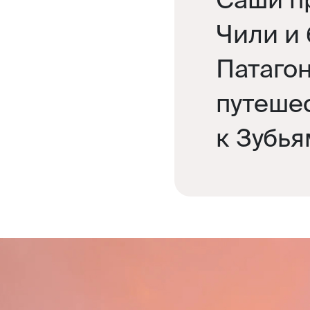
Чили и
Патаго
путешес
к Зубья