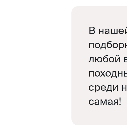
В наше
подборк
любой 
походны
среди н
самая!