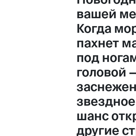
Москва,
вашей ме
Большая Новодмитровская, 
Когда мо
вход 10, 3 этаж, КП «Дизайн
пахнет м
под ногам
головой 
заснежен
звездное 
шанс отк
другие с