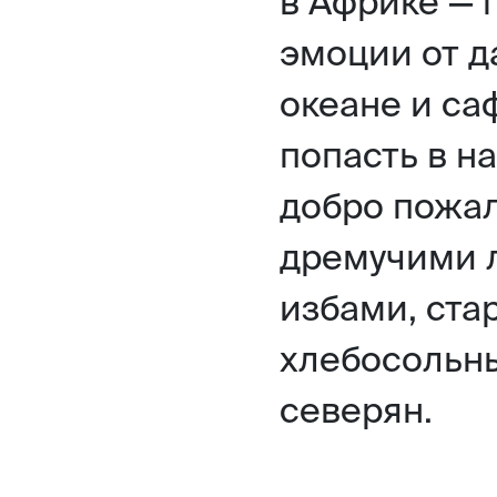
в Африке —
эмоции от д
океане и са
попасть в н
добро пожа
дремучими 
избами, ста
хлебосольн
северян.