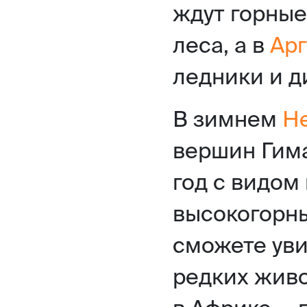
ждут горные
леса, а в
Ар
ледники и д
В зимнем
Н
вершин Гима
год с видом
высокогорны
сможете уви
редких живо