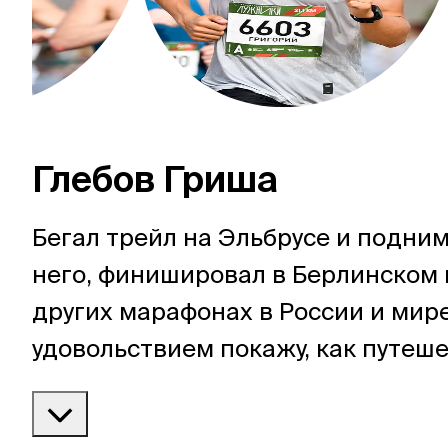
Глебов Гриша
Бегал трейл на Эльбрусе и подни
него, финишировал в Берлинском 
других марафонах в России и мире
удовольствием покажу, как путеш
можно совмещать с активным спо
бегом в частности.