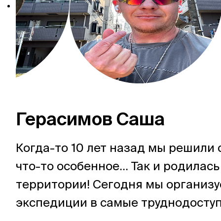
Россия
Мир
Герасимов Саша
Команда
Когда-то 10 лет назад мы решили 
что-то особенное... Так и родилас
Дневник
территории! Сегодня мы организ
экспедиции в самые труднодосту
уникальные места на Земле.