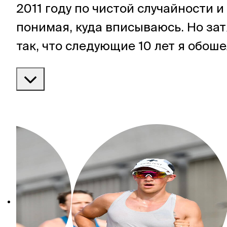
2011 году по чистой случайности и
понимая, куда вписываюсь. Но зат
так, что следующие 10 лет я обош
большую часть Кавказа, побывал 
Эльбрусе и Казбеке, сходил в тре
вокруг Монблана и поднялся на
Маттерхорн. Хочется увидеть поб
новых гор и показать их другим!