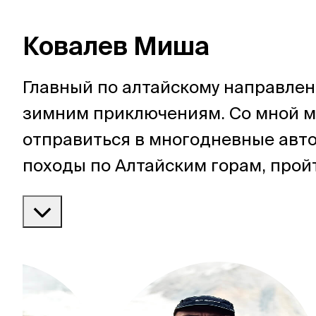
Ковалев Миша
Главный по алтайскому направле
зимним приключениям. Со мной 
отправиться в многодневные авт
походы по Алтайским горам, прой
скандинавских коньках по льду Ба
на лыжах — по горам Кузнецкого Ал
еще заглянуть в Турцию или Чили.
Увидимся на тропе!