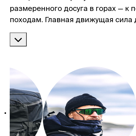
размеренного досуга в горах — к 
походам. Главная движущая сила 
— возможность удивляться. И име
походы служат бесконечным исто
открытий!