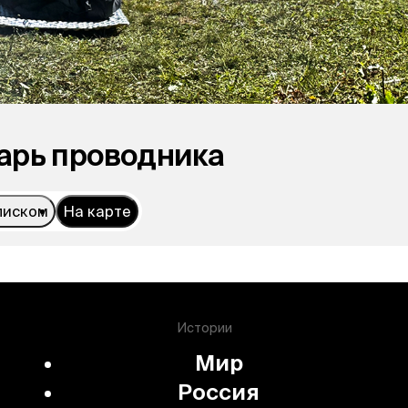
арь проводника
писком
На карте
Истории
Мир
Россия