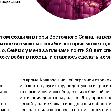
о надежный
угом сходили в горы Восточного Саяна, на ве
ки все возможные ошибки, которые может сд
шо. Сейчас у меня за плечами почти 20 лет оп
вожу ребят в походы и стараюсь сделать их з
,
Но кроме Кавказа в нашей огромной стране 
шел
множество других труднодоступных и красив
, но
которые меня манят. Увидеть их в ближайшие
мотивация двигаться дальше. Да, дорога к н
 его
легкой: долгие часы, а иногда и дни заброски
е мне
вертолете или лесовозе, а потом — десятки 