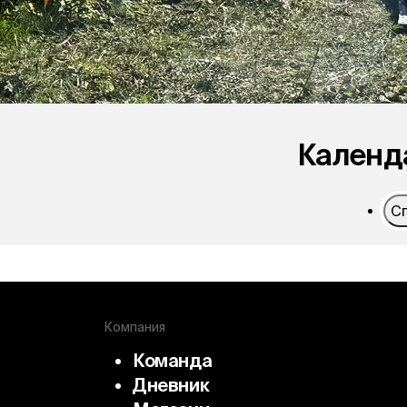
Календ
С
Южная Осетия
Карачаево-Черкесия
3
Дагестан
2
Компания
Команда
Дневник