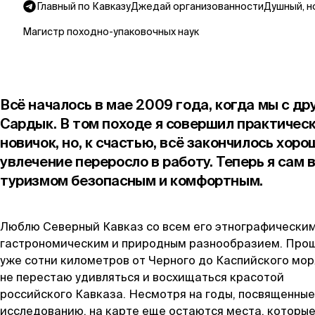
Главный по Кавказу
Джедай организованности
Душный, н
Магистр походно-упаковочных наук
Всё началось в мае 2009 года, когда мы с др
Сардык. В том походе я совершил практичес
новичок, но, к счастью, всё закончилось хоро
увлечение переросло в работу. Теперь я сам 
туризмом безопасным и комфортным.
Люблю Северный Кавказ со всем его этнографическим
гастрономическим и природным разнообразием. Про
уже сотни километров от Черного до Каспийского моря
не перестаю удивляться и восхищаться красотой
российского Кавказа. Несмотря на годы, посвященные
исследованию, на карте еще остаются места, которы