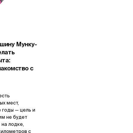
ршину Мунку-
елать
ыта:
накомство с
есть
ых мест,
 годы — цель и
им не будет
 на лодке,
километров с