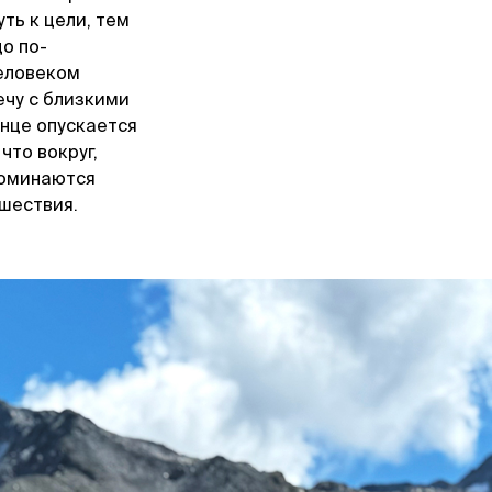
ть к цели, тем
о по-
человеком
ечу с близкими
лнце опускается
 что вокруг,
поминаются
ешествия.