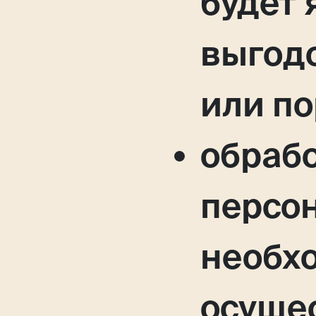
будет 
выгод
или по
обраб
персо
необх
осуще