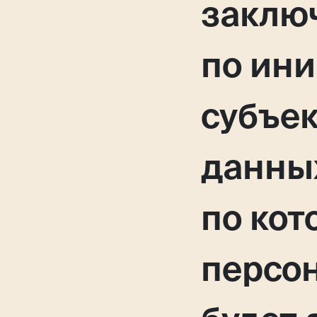
заклю
по ин
субъе
данных
по кот
персо