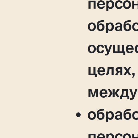
персо
обрабо
осущес
целях
между 
обраб
персо