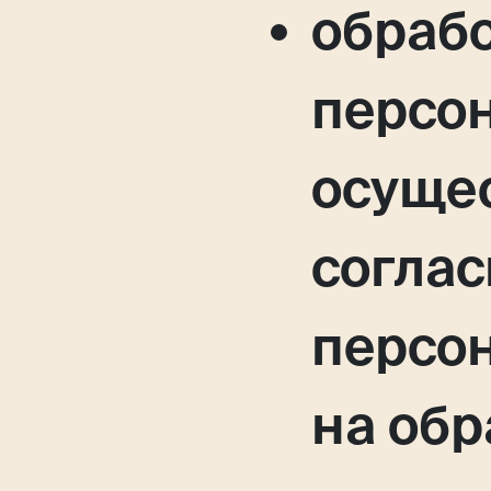
обраб
персо
осущес
соглас
персо
на обр