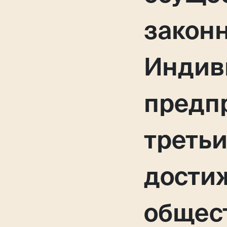
закон
Индив
предп
третьи
дости
общес