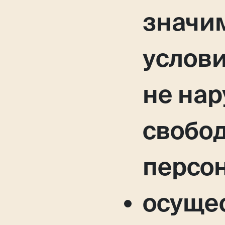
значи
услови
не нар
свобо
персо
осуще