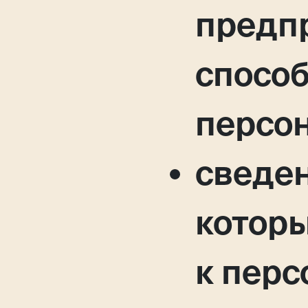
предп
способ
персо
сведен
котор
к пер