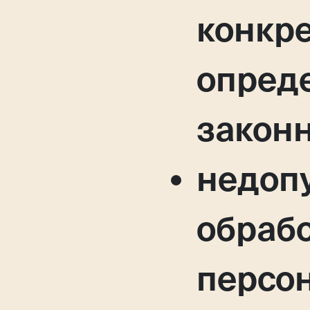
конкре
опред
законн
недоп
обраб
персо