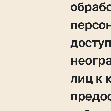
обраб
персо
досту
неогра
лиц к 
предо