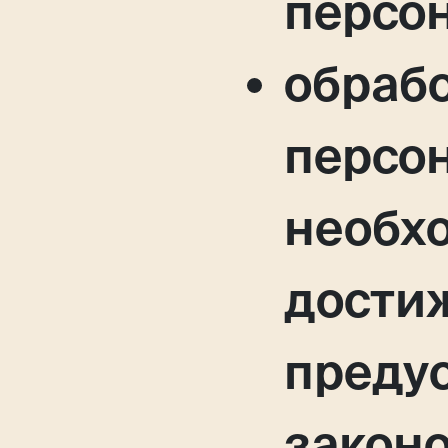
персо
обраб
персо
необх
дости
преду
законо