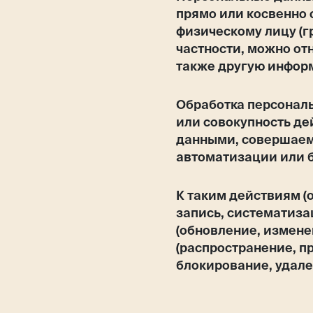
Магазин
прямо или косвенно
физическому лицу (гр
частности, можно отн
также другую инфор
Контакты
Обработка персональ
или совокупность де
данными, совершаем
автоматизации или б
Галерея
Отзывы
FAQ
Аренд
К таким действиям (
запись, систематиза
(обновление, измене
(распространение, п
+7 925 836 16 98
блокирование, удале
info@powerofterritory.ru