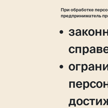
При обработке перс
предприниматель пр
законн
справ
огран
персо
дости