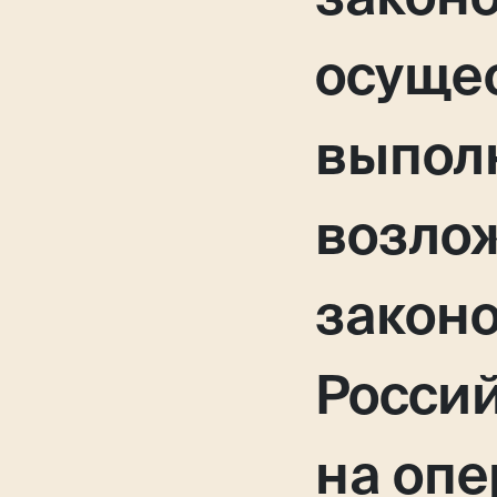
осуще
выпол
возло
закон
Росси
на опе