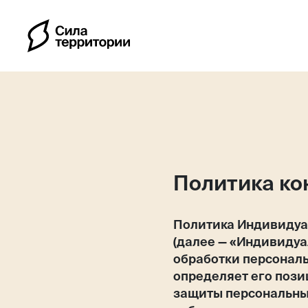
Политика к
Календарь
Политика Индивидуа
(далее — «Индивиду
Индивидуальные путе
обработки персональ
определяет его пози
защиты персональны