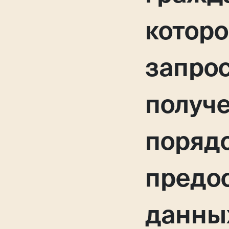
которо
запрос
получе
поряд
предо
данны