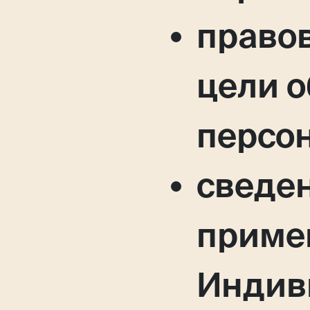
право
цели 
персо
сведен
приме
Индив