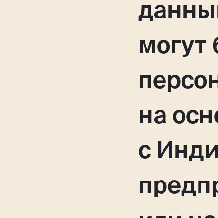
данны
могут
персо
на осн
с Инд
предп