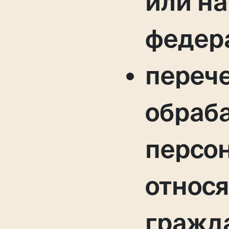
или на
федера
переч
обраб
персо
относя
гражда