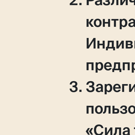
контр
Индив
предп
Зарег
польз
«Сила 