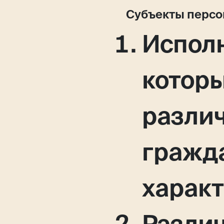
Субъекты перс
Москва,
Исполн
Большая Новодмитровская, 
вход 10, 3 этаж, КП «Дизайн
котор
разли
гражд
характ
Разли