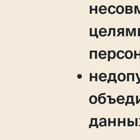
несов
целям
персо
недоп
объед
данны