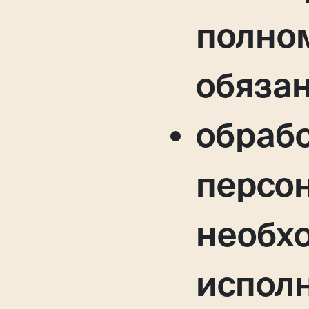
полно
обязан
обраб
персо
необх
исполн