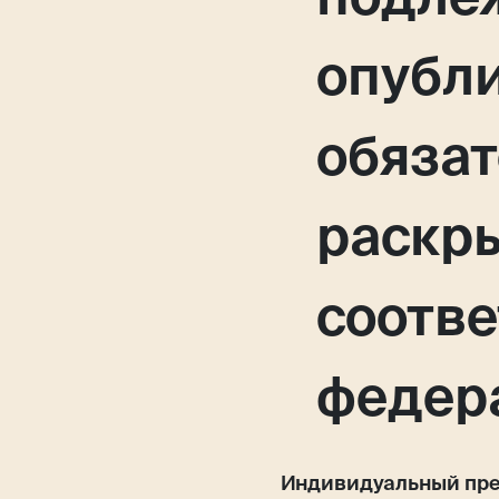
опубл
обяза
раскр
соотве
федер
Индивидуальный пре