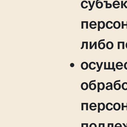
субъе
персо
либо п
осуще
обраб
персо
подле