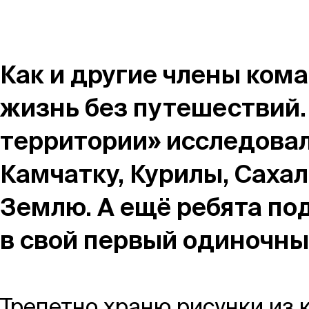
Магазин
Контакты
Как и другие члены кома
жизнь без путешествий. 
территории» исследовала
Галерея
Отзывы
FAQ
Аренд
Камчатку, Курилы, Саха
Землю. А ещё ребята по
в свой первый одиночны
+7 925 836 16 98
info@powerofterritory.ru
Трепетно храню рисунки из 