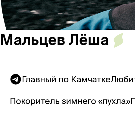
Россия
Мальцев Лёша
Мир
Команда
Главный по Камчатке
Любит
Покоритель зимнего «пухла»
Дневник