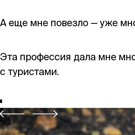
Москва,
А еще мне повезло — уже мн
Большая Новодмитровская, 
вход 10, 3 этаж, КП «Дизайн
Эта профессия дала мне мно
с туристами.