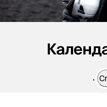
Календ
С