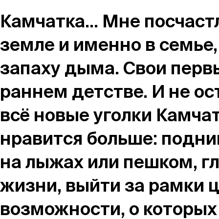
Магазин
Камчатка... Мне посчас
земле и именно в семье,
Контакты
запаху дыма. Свои перв
раннем детстве. И не ос
всё новые уголки Камчат
Галерея
Отзывы
FAQ
Аренд
нравится больше: подни
на лыжах или пешком, г
+7 925 836 16 98
жизни, выйти за рамки ц
info@powerofterritory.ru
возможности, о которых