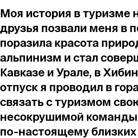
Магазин
Моя история в туризме н
друзья позвали меня в 
Контакты
поразила красота природ
альпинизм и стал совер
Кавказе и Урале, в Хиби
Галерея
Отзывы
FAQ
Аренд
отпуск я проводил в гора
связать с туризмом свою
+7 925 836 16 98
несокрушимой команды 
info@powerofterritory.ru
по-настоящему близких 