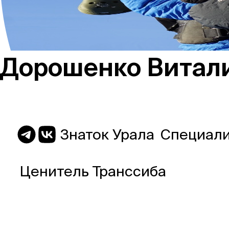
Россия
Дорошенко Витал
Мир
Команда
Знаток Урала
Специали
Ценитель Транссиба
Дневник