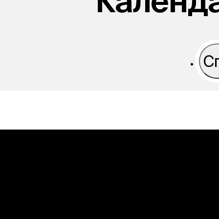
Календ
С
Алтай
Урал
Курильские остров