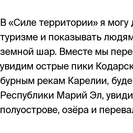
Москва,
В «Силе территории» я могу
Большая Новодмитровская, 
туризме и показывать людям
вход 10, 3 этаж, КП «Дизайн
земной шар. Вместе мы пере
увидим острые пики Кодарск
бурным рекам Карелии, буде
Республики Марий Эл, увиди
полуострове, озёра и перева