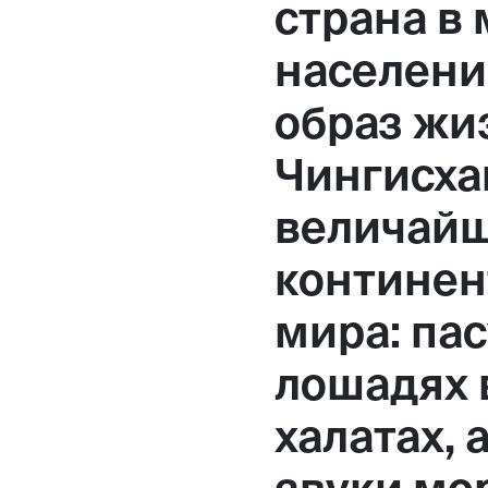
страна в
Москва,
населени
Большая Новодмитровская, 
образ жи
вход 10, 3 этаж, КП «Дизайн
Чингисха
величай
континен
мира: пас
лошадях 
халатах, 