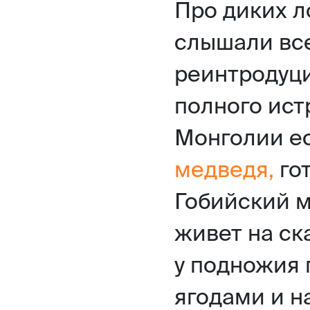
Про диких 
слышали все
реинтродуци
полного ист
Монголии е
медведя,
гот
Гобийский м
живет на ск
у подножия 
ягодами и н