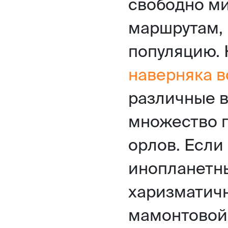
свободно м
маршрутам, 
популяцию. 
наверняка в
различные в
множество п
орлов. Если
инопланетны
харизматич
мамонтовой