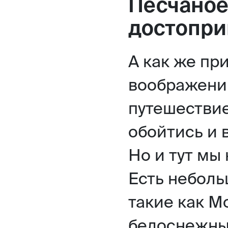
Песчаное
достопри
А как же п
воображени
путешествие
обойтись и 
Но и тут мы
Есть неболь
такие как М
белоснежных