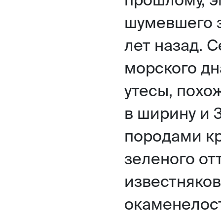
шумевшего 
лет назад. 
морского д
утесы, похо
в ширину и 
породами кр
зеленого от
известняков
окаменелост