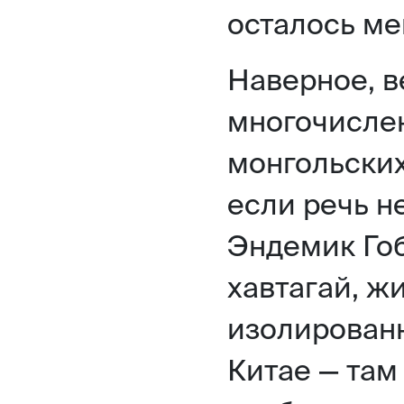
осталось ме
Наверное, 
многочисле
монгольских
если речь н
Эндемик Гоб
хавтагай, ж
изолированн
Китае — там