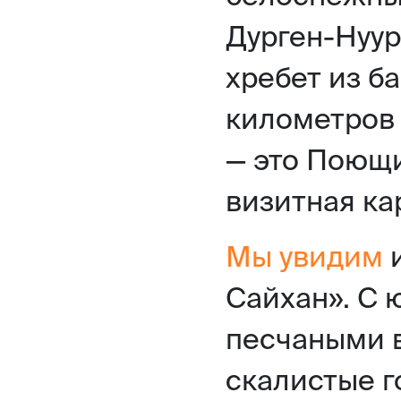
Дурген-Нуур.
хребет из б
километров 
— это Поющи
визитная ка
Мы увидим
и
Сайхан». С 
песчаными в
скалистые г