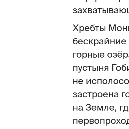
захватываю
Хребты Монг
бескрайние 
горные озёр
пустыня Гоб
не исполосо
застроена г
на Земле, гд
первопроход