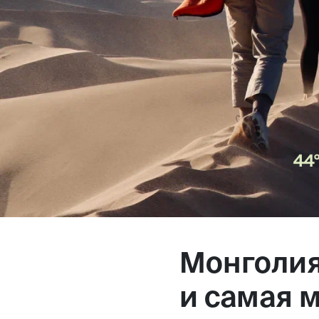
Магазин
Контакты
Галерея
Отзывы
FAQ
Аренд
Монголия
+7 925 836 16 98
и самая 
info@powerofterritory.ru