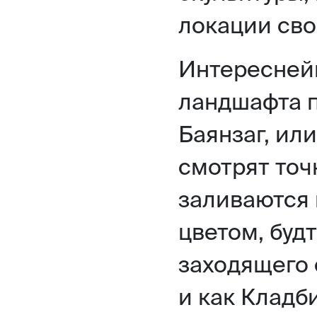
локации сво
Интересней
ландшафта п
Баянзаг, ил
смотрят точ
заливаются
цветом, будт
заходящего 
и как Кладб