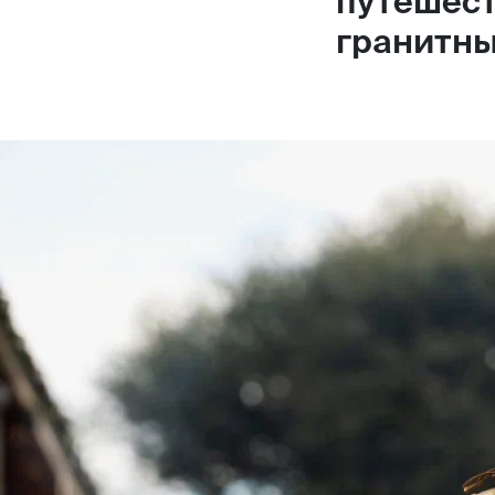
путешест
гранитны