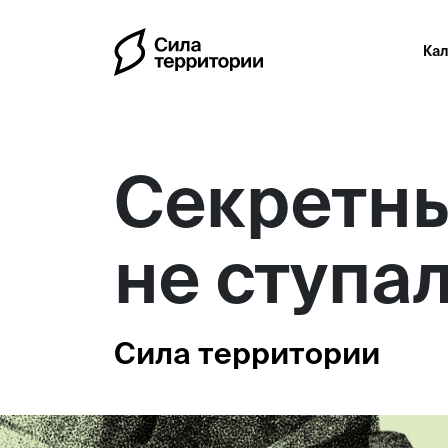
Ка
Секретны
не ступал
Сила территории