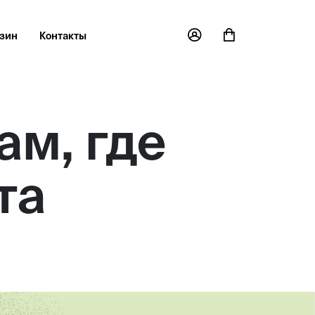
зин
Контакты
ам, где
та