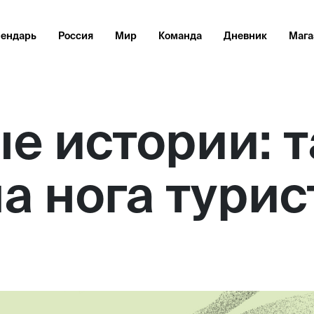
лендарь
Россия
Мир
Команда
Дневник
Мага
е истории: т
а нога турис