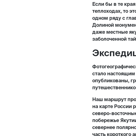
Если бы в те кра
теплоходах, то э
одном ряду с гл
Долиной монумент
даже местные яку
заболоченной тай
Экспедиц
Фотогеографическ
стало настоящим
опубликованы, г
путешественнико
Наш маршрут прох
на карте России 
северо-восточные
побережье Якутии
севернее полярно
часть короткого а