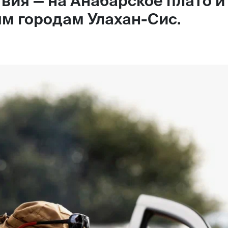
вия — на Анабарское плато и
м городам Улахан-Сис.