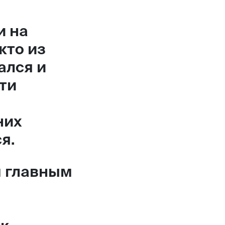
и на
кто из
ался и
ти
них
я.
 главным