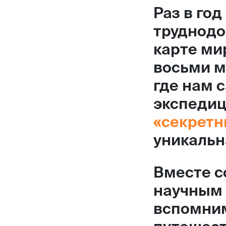
Раз в го
труднодо
карте мир
восьми м
где нам 
экспедиц
«секретн
уникальн
Вместе 
научным 
вспомним