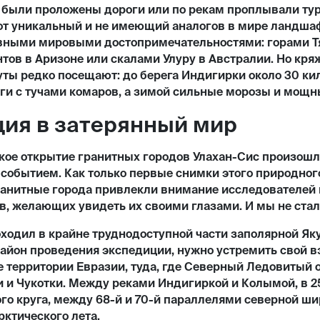
я были проложены дороги или по рекам проплывали ту
тот уникальный и не имеющий аналогов в мире ландшаф
авными мировыми достопримечательностями: горами Тя
ов в Аризоне или скалами Улуру в Австралии. Но кря
ты редко посещают: до берега Индигирки около 30 к
ги с тучами комаров, а зимой сильные морозы и мощн
ия в затерянный мир
ое открытие гранитных городов Улахан-Сис произошло
 событием. Как только первые снимки этого природно
ранитные города привлекли внимание исследователей 
в, желающих увидеть их своими глазами. И мы не ста
одил в крайне труднодоступной части заполярной Яку
район проведения экспедиции, нужно устремить свой в
 территории Евразии, туда, где Северный Ледовитый 
 и Чукотки. Между реками Индигиркой и Колымой, в 
го круга, между 68-й и 70-й параллелями северной ш
рктического лета.