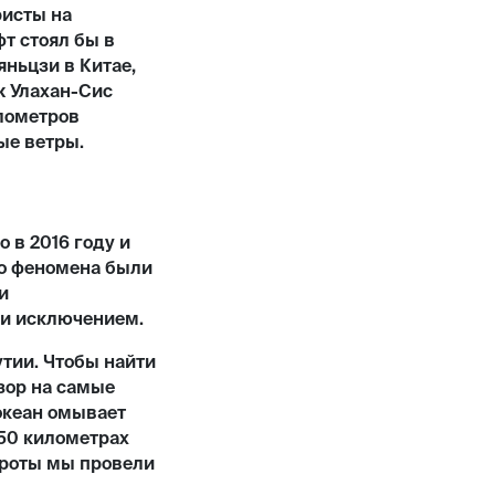
ристы на
т стоял бы в
ньцзи в Китае,
ж Улахан-Сис
илометров
ые ветры.
 в 2016 году и
го феномена были
и
ли исключением.
тии. Чтобы найти
зор на самые
океан омывает
250 километрах
ироты мы провели