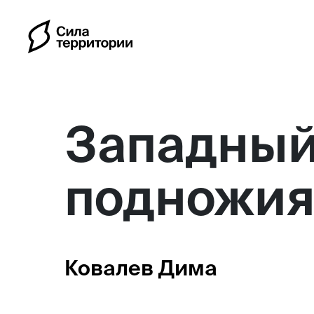
Западный
подножия
Календарь
Индивидуальные путешес
Ковалев Дима