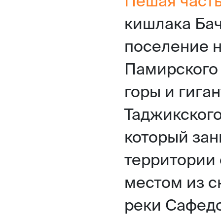
Пешая част
кишлака Бач
поселение н
Памирского 
горы и гига
Таджикского
который зан
территории 
местом из ск
реки Сафедо