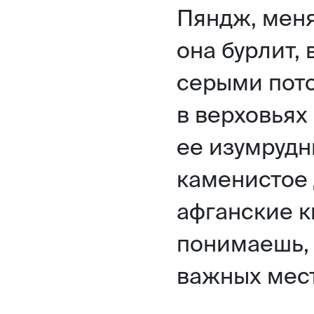
Пяндж, меня
она бурлит,
серыми пото
в верховьях
ее изумрудн
каменистое 
афганские к
понимаешь, 
важных мест