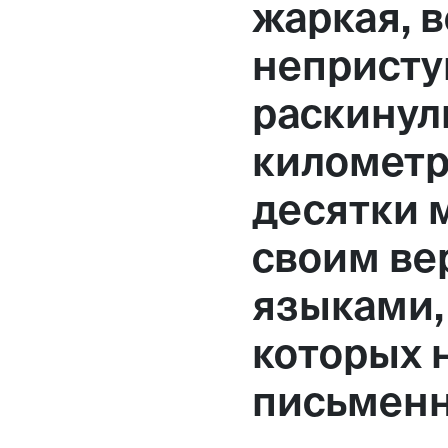
жаркая, 
Москва,
непристу
Большая Новодмитровская, 
раскинул
вход 10, 3 этаж, КП «Дизайн
километр
десятки 
своим ве
языками,
которых 
письменн