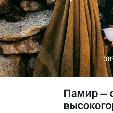
Магазин
Контакты
Галерея
Отзывы
FAQ
Аренд
Памир — 
+7 925 836 16 98
высокого
info@powerofterritory.ru