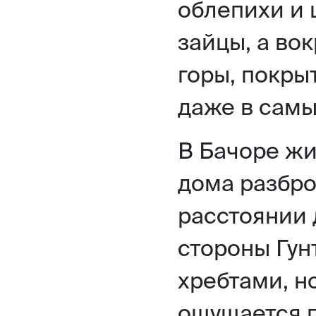
облепихи и
зайцы, а во
горы, покры
даже в самы
В Бачоре жи
дома разбр
расстоянии д
стороны Гун
хребтами, н
ощущается п