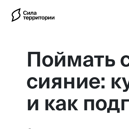
Поймать 
сияние: к
Календарь
и как под
Индивидуальные путешес