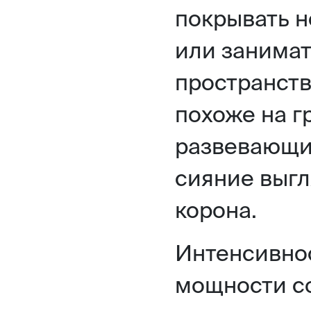
покрывать н
или занимат
пространств
похоже на г
развевающий
сияние выгл
корона.
Интенсивнос
мощности со