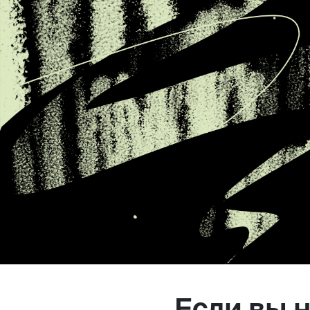
Магазин
Контакты
Галерея
Отзывы
FAQ
Аренд
+7 925 836 16 98
info@powerofterritory.ru
Если вы н