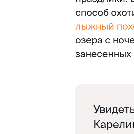
способ охот
лыжный пох
озера с ноч
занесенных 
Увидеть
Карели