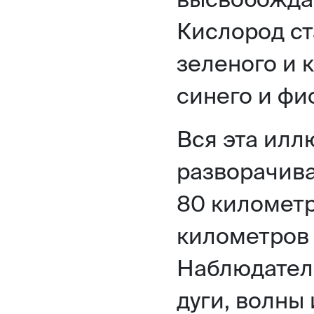
Кислород ст
зеленого и к
синего и фи
Вся эта ил
разворачива
80 километр
километров 
Наблюдател
дуги, волны