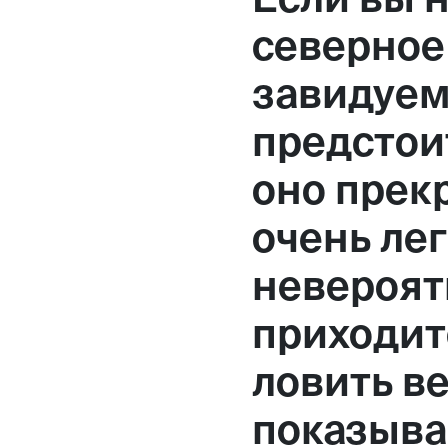
Москва,
северное
Большая Новодмитровская, 
завидуем
вход 10, 3 этаж, КП «Дизайн
предстоит
оно прекр
очень ле
невероят
приходит
ловить ве
показыва