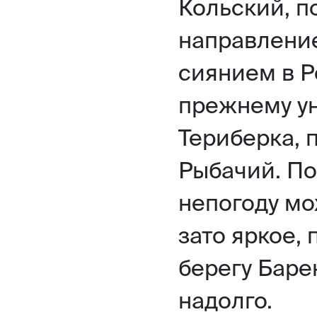
Кольский, п
направление
сиянием в Р
прежнему у
Териберка, 
Рыбачий. По
непогоду мо
зато яркое,
берегу Баре
надолго.