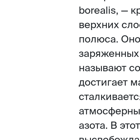
borealis, — 
верхних сл
полюса. Оно
заряженных 
называют с
достигает м
сталкиваетс
атмосферных
азота. В эт
высвобождае