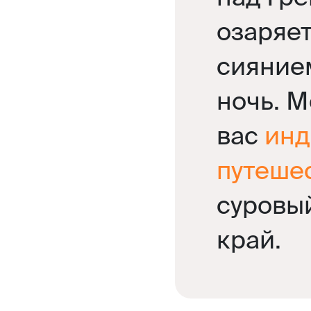
озаряе
сияние
ночь. 
вас
инд
путеше
суровы
край.