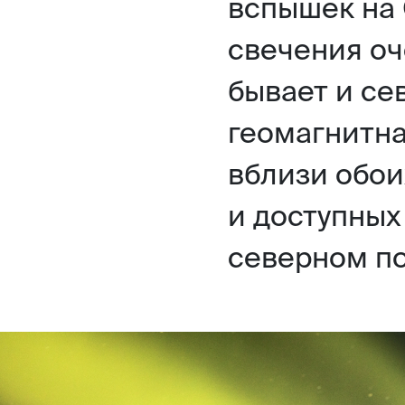
вспышек на 
свечения оч
бывает и се
геомагнитна
вблизи обои
и доступных
северном по