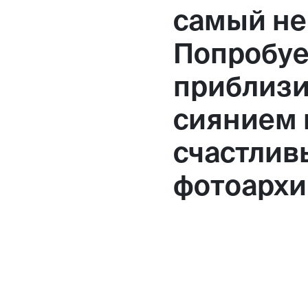
самый не
Попробуе
приблизи
сиянием 
счастлив
фотоархи