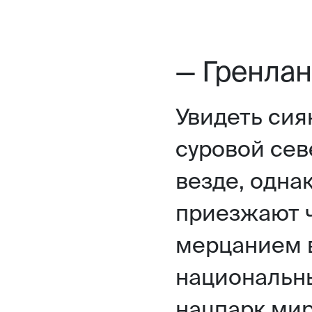
— Гренла
Увидеть сия
суровой се
везде, одна
приезжают 
мерцанием 
национальн
нацпарк мир