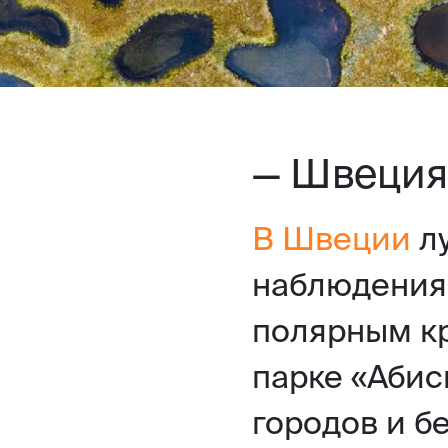
— Швеция
В Швеции
лу
наблюдения 
полярным кр
парке «Абис
городов и б