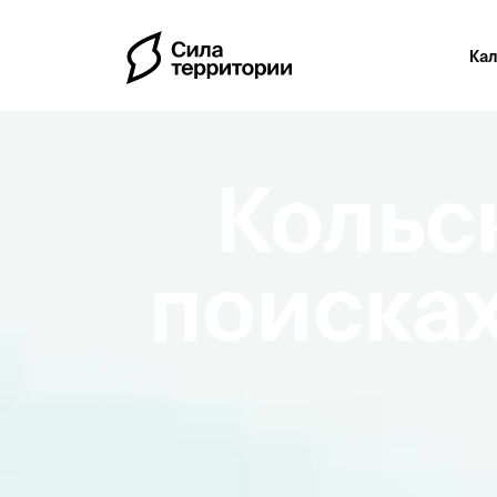
Ка
Кольс
поисках