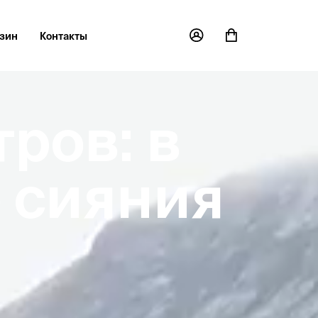
зин
Контакты
ров: в
о сияния