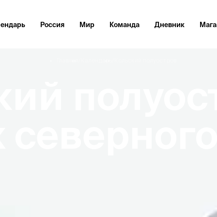
лендарь
Россия
Мир
Команда
Дневник
Мага
Главная
/
Календарь
/
Кольский полуостров
кий полуост
 северног