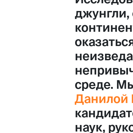
Москва,
джунгли,
Большая Новодмитровская, 
континен
вход 10, 3 этаж, КП «Дизайн
оказаться
неизведан
непривыч
среде. М
Данилой 
кандидат
наук, ру