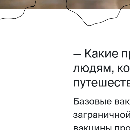
— Какие 
людям, ко
путешест
Базовые ва
заграничной
вакцины про