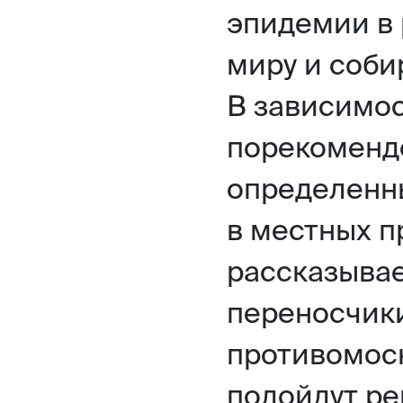
эпидемии в 
миру и соби
В зависимос
порекомендо
определенны
в местных п
рассказывае
переносчики
противомоск
подойдут р