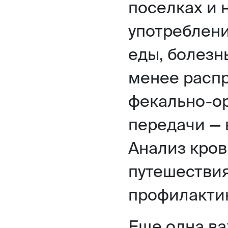
поселках и 
употреблени
еды, болезн
менее расп
фекально-о
передачи — 
Анализ кров
путешествия
профилакти
Еще одна ва