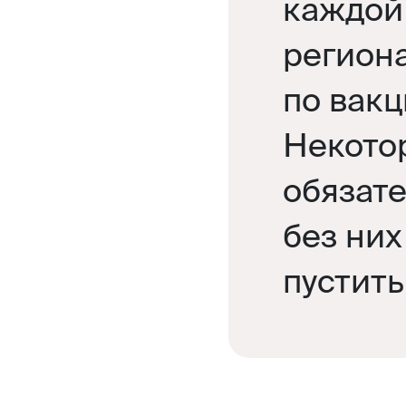
каждой 
регион
по вак
Некото
обязате
без них
пустить