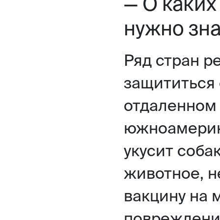
— О каких
нужно зна
Ряд стран р
защититься 
отдаленном
южноамерик
укусит соба
животное, н
вакцину на 
повреждения