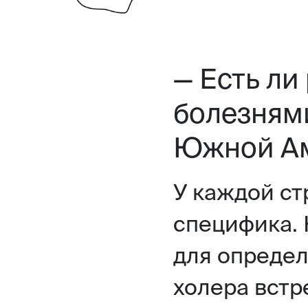
— Есть ли
болезнями
Южной Ам
У каждой ст
специфика. 
для определ
холера встр