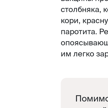
столбняка, 
кори, красн
паротита. Р
опоясывающе
им легко за
Помимо