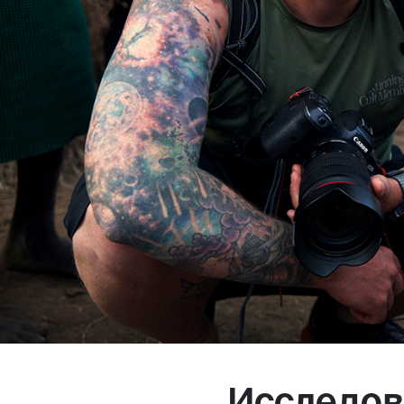
Магазин
Контакты
Галерея
Отзывы
FAQ
Аренд
+7 925 836 16 98
info@powerofterritory.ru
Исследов