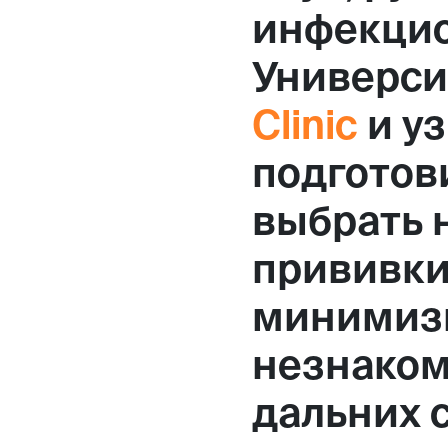
инфекцио
Универси
Clinic
и уз
подготов
выбрать 
прививки
минимизи
незнаком
дальних 