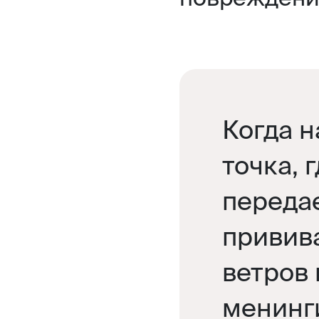
Когда н
точка, 
передае
привива
ветров 
менинг