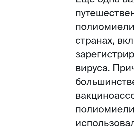
путешествен
полиомиелит
странах, вк
зарегистрир
вируса. Пр
большинстве
вакциноасс
полиомиели
использова