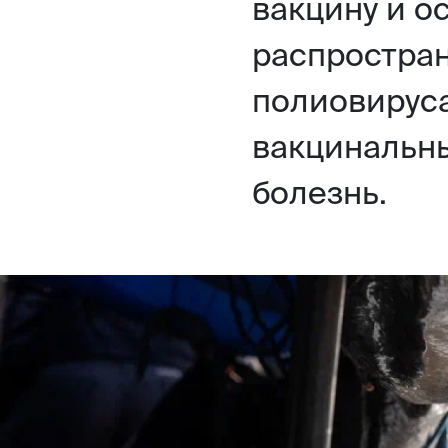
вакцину и о
распростран
полиовируса
вакцинальн
болезнь.