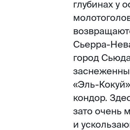
глубинах у 
молотоголов
возвращаютс
Сьерра-Нев
город Сьюда
заснеженны
«Эль-Кокуй»
кондор. Зде
зато очень 
и ускользаю