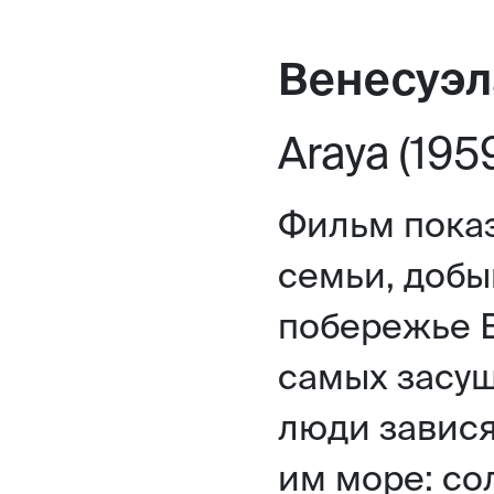
Венесуэл
Araya (195
Фильм показ
семьи, доб
побережье В
самых засуш
люди зависят
им море: со