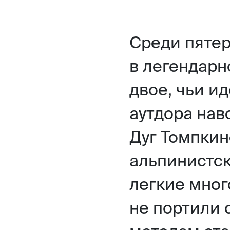
Среди пятер
в легендарн
двое, чьи и
аутдора нав
Дуг Томпкин
альпинистск
легкие мног
не портили 