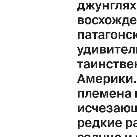
джунглях
Москва,
восхожде
Большая Новодмитровская, 
патагонск
вход 10, 3 этаж, КП «Дизайн
удивител
таинстве
Америки.
племена 
исчезаю
редкие р