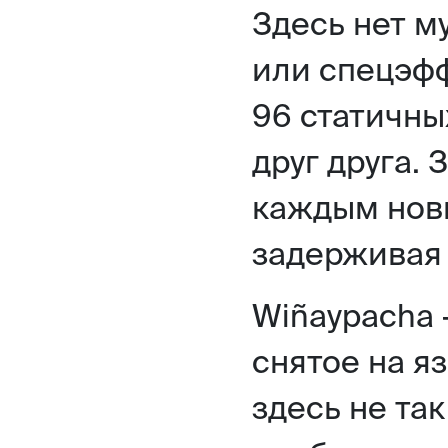
Здесь нет м
или спецэфф
96 статичны
друг друга.
каждым нов
задерживая
Wiñaypacha 
снятое на я
здесь не так