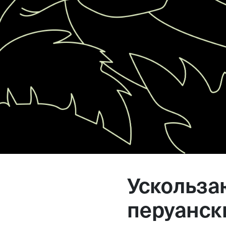
Магазин
Контакты
Галерея
Отзывы
FAQ
Аренд
Ускольза
+7 925 836 16 98
перуанск
info@powerofterritory.ru