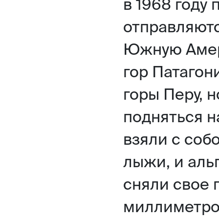
в 1968 году 
отправляютс
Южную Амер
гор Патагон
горы Перу, 
подняться н
взяли с соб
лыжи, и аль
сняли свое 
миллиметров