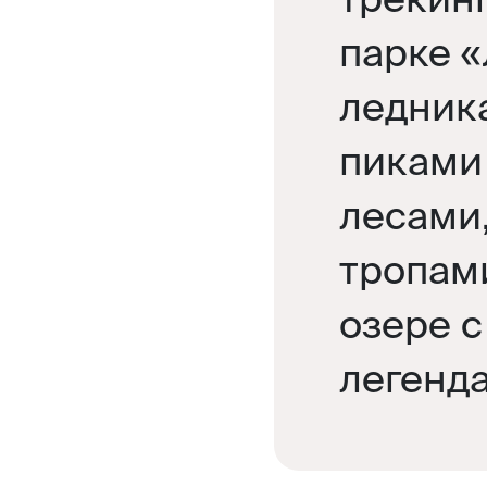
парке «
ледник
пиками
лесами
тропами
озере с
легенд