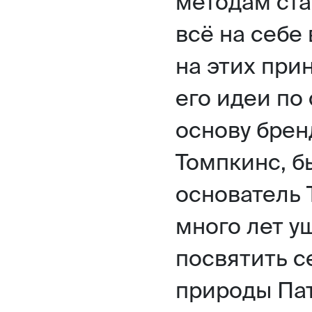
методам ст
всё на себе
на этих прин
его идеи по
основу брен
Томпкинс, б
основатель T
много лет у
посвятить с
природы Пат