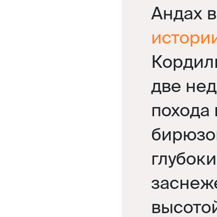
Андах 
истори
Кордиль
две не
похода 
бирюзо
глубоки
заснеж
высото