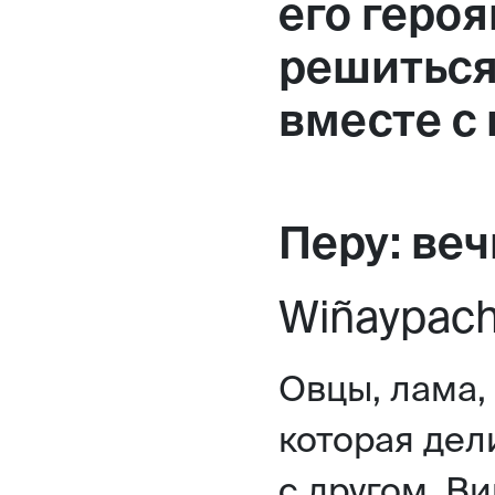
его героя
решиться
вместе с
Перу: веч
Wiñaypach
Овцы, лама,
которая дел
с другом. В