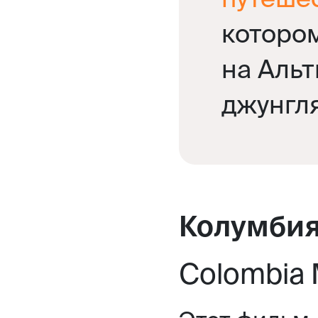
которо
на Альт
джунгл
Колумбия
Colombia M