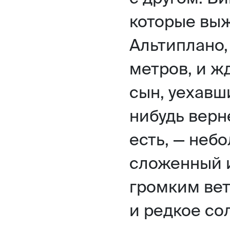
которые вы
Альтиплано,
метров, и ж
сын, уехавши
нибудь верне
есть, — неб
сложенный 
громким вет
и редкое со