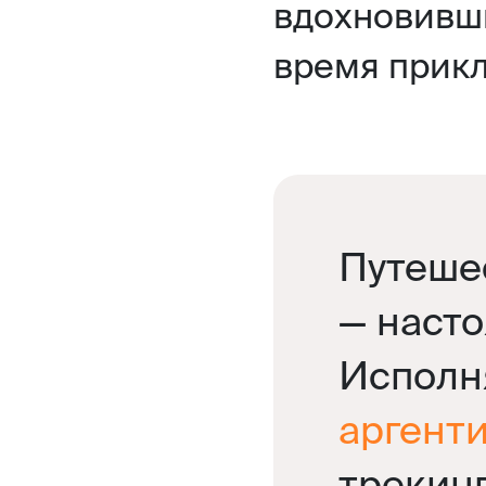
вдохновивши
время прик
Путеше
— насто
Исполн
аргент
трекин