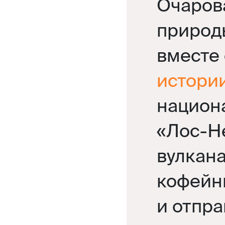
Очаров
природ
вместе 
истори
национ
«Лос-Не
вулкана
кофейн
и отпра