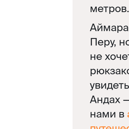
метров
Аймара 
Перу, н
не хоче
рюкзак
увидеть
Андах —
нами в
путеше