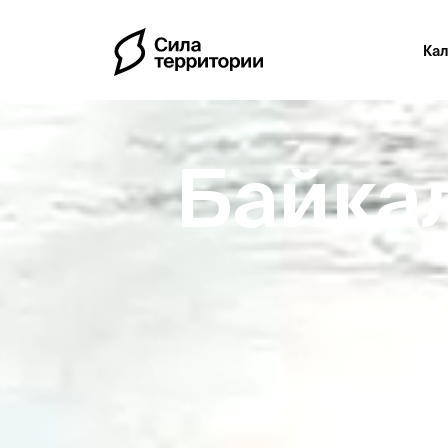
Ка
Байкал