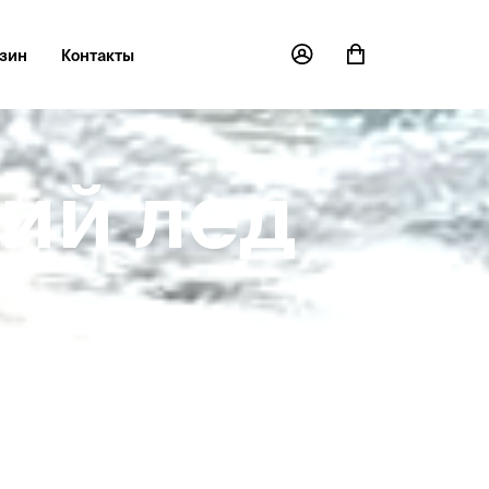
зин
Контакты
ний лед