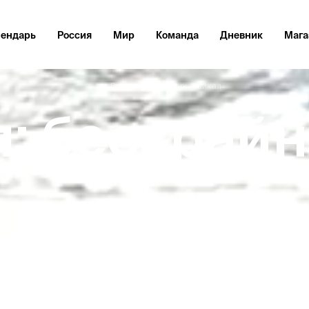
лендарь
Россия
Мир
Команда
Дневник
Мага
Главная
/
Календарь
/
Байкал
: бескрай