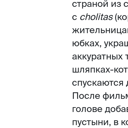
страной из 
с
cholitas
(к
жительница
юбках, укра
аккуратных 
шляпках-кот
спускаются 
После фильм
голове доба
пустыни, в 