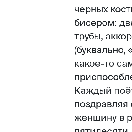
черных кос
бисером: дв
трубы, аккор
(буквально, 
какое-то са
приспособле
Каждый поёт
поздравляя
женщину в р
пятидесяти,