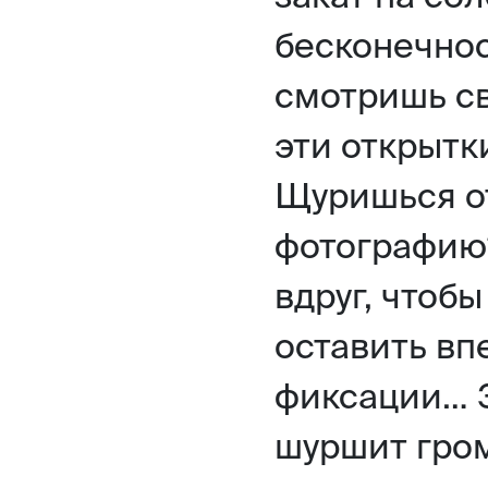
бесконечнос
смотришь св
эти открытк
Щуришься от
фотографию?
вдруг, чтоб
оставить вп
фиксации… 
шуршит гром