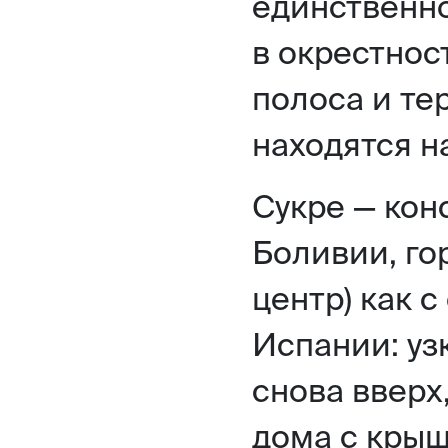
единственн
в окрестнос
полоса и те
находятся н
Сукре — кон
Боливии, го
центр) как с
Испании: уз
снова вверх
дома с крыш