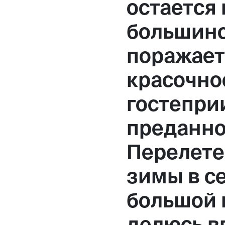
остается
Москва,
большинс
Большая Новодмитровская, 
поражает
вход 10, 3 этаж, КП «Дизайн
красочно
гостепри
преданно
Перелете
зимы в с
большой 
делюсь в