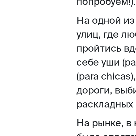
попробуем!)
На одной и
улиц, где 
пройтись вд
себе уши (pa
(para chicas
дороги, выб
раскладных 
На рынке, в