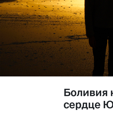
Магазин
Контакты
Галерея
Отзывы
FAQ
Аренд
Боливия 
+7 925 836 16 98
сердце Ю
info@powerofterritory.ru