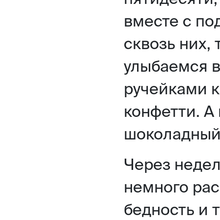
вместе с по
сквозь них,
улыбаемся в
ручейками 
конфетти. А
шоколадный
Через недел
немного ра
бедность и 