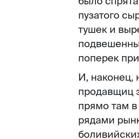
было спрята
пузатого сы
тушек и выр
подвешенных
поперек пр
И, наконец,
продавщиц э
прямо там в
рядами рын
боливийски