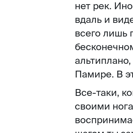
нет рек. Ин
вдаль и вид
всего лишь 
бесконечно
альтиплано,
Памире. В э
Все-таки, к
своими нога
воспринима