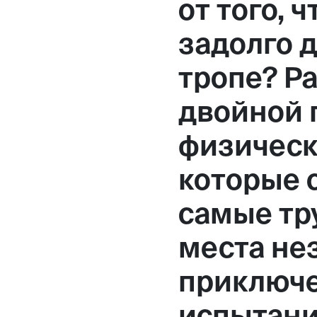
от того, 
задолго д
тропе? Р
двойной 
физическ
которые 
самые тр
места н
приключе
испытани