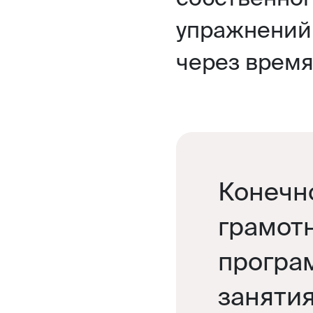
упражнений 
через время
Конечн
грамот
програ
заняти