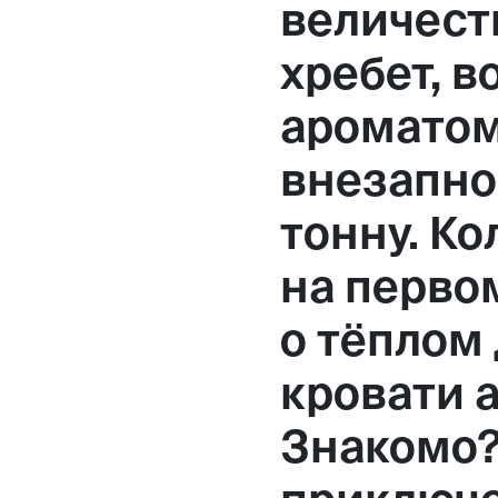
величест
Москва,
хребет, 
Большая Новодмитровская, 
ароматом 
вход 10, 3 этаж, КП «Дизайн
внезапно
тонну. Ко
на перво
о тёплом
кровати 
Знакомо?