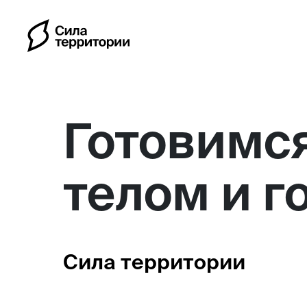
Готовимся
телом и г
Календарь
Индивидуальные путешес
Сила территории