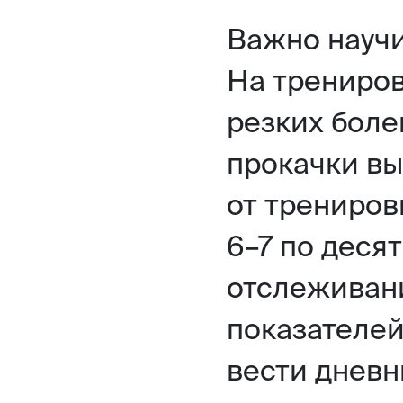
Важно научи
На трениров
резких бол
прокачки в
от трениров
6–7 по деся
отслеживани
показателей
вести дневн