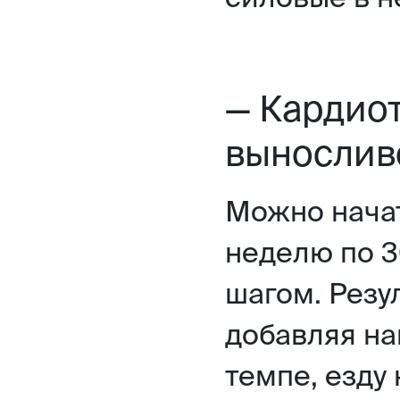
— Кардио
вынослив
Можно начат
неделю по 3
шагом. Резу
добавляя на
темпе, езду