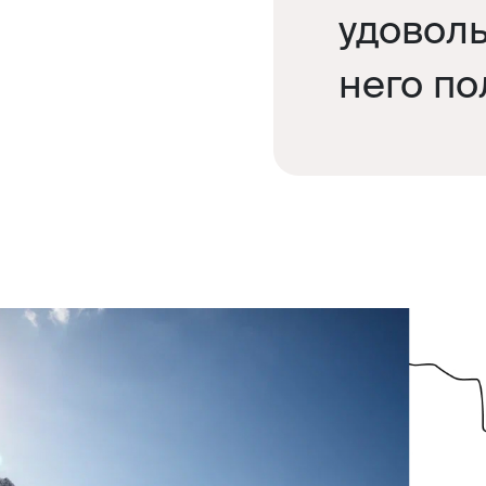
удовол
него по