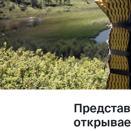
Магазин
Контакты
Галерея
Отзывы
FAQ
Аренд
Представ
+7 925 836 16 98
открывае
info@powerofterritory.ru