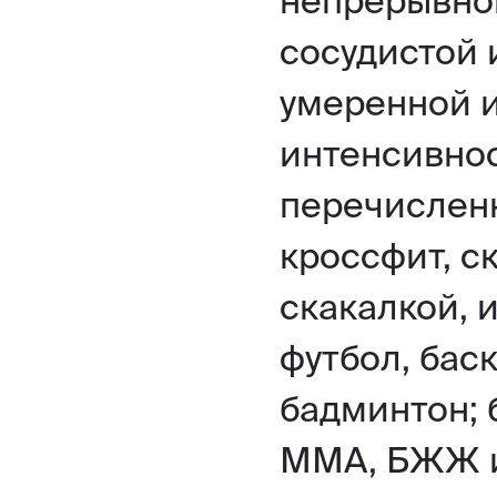
сосудистой 
умеренной 
интенсивно
перечисленн
кроссфит, с
скакалкой, 
футбол, бас
бадминтон; 
ММА, БЖЖ и