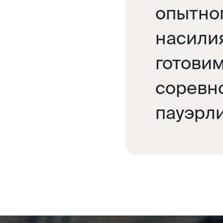
опытног
насили
готовим
соревн
пауэрл