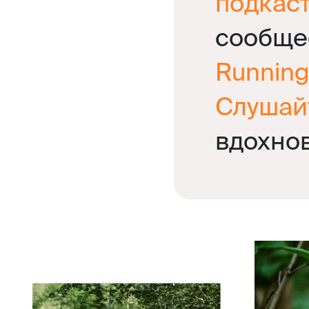
подкас
сообще
Running
Слушай
вдохно