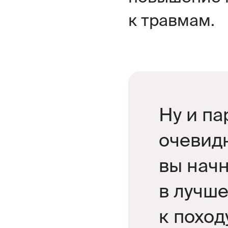
к травмам.
Ну и па
очевид
вы начн
в лучш
к поход