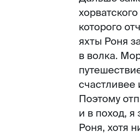
хорватского
которого отч
яхты Роня з
в волка. Мо
путешествие
счастливее и
Поэтому отп
и в поход, я
Роня, хотя н