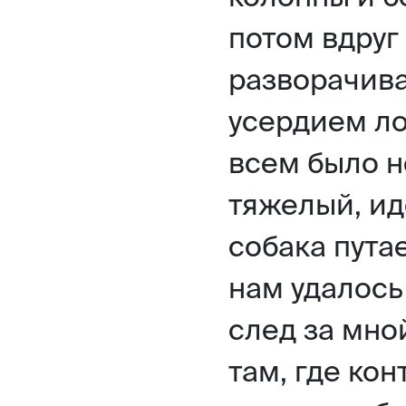
потом вдруг
разворачива
усердием ло
всем было н
тяжелый, иде
собака путае
нам удалось
след за мной
там, где ко