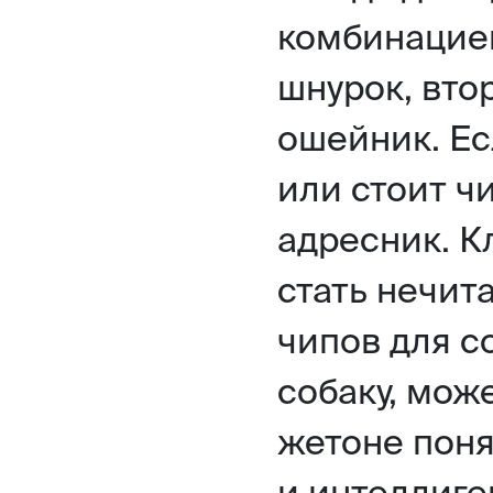
комбинацией
шнурок, вто
ошейник. Ес
или стоит чи
адресник. 
стать нечит
чипов для со
собаку, може
жетоне поня
и интеллиге