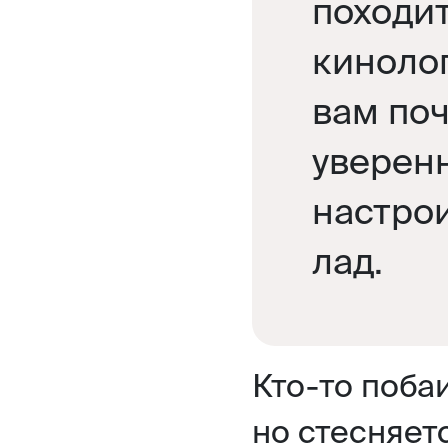
походит
киноло
вам поч
уверенн
настро
лад.
Кто-то поба
но стесняет