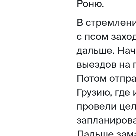
Роню.
В стремлени
с псом захо
дальше. Начи
выездов на 
Потом отпра
Грузию, где 
провели це
запланирова
Дальше зама