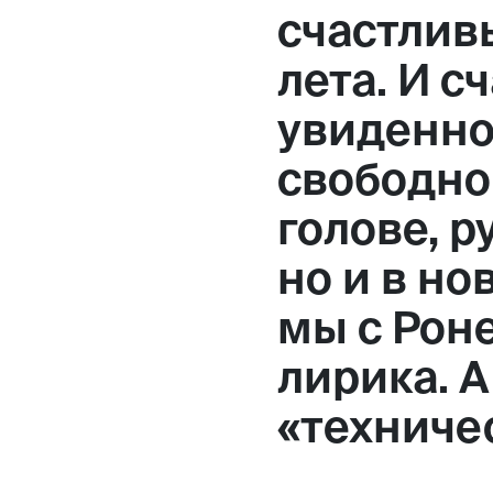
счастлив
лета. И с
увиденно
свободно
голове, р
но и в но
мы с Роне
лирика. А
«техничес