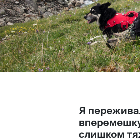
Магазин
Контакты
Галерея
Отзывы
FAQ
Аренд
Я переживал
+7 925 836 16 98
вперемешку
info@powerofterritory.ru
слишком тя