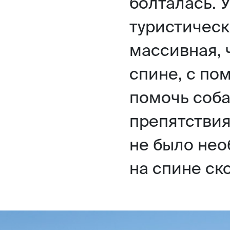
болталась. 
туристическ
массивная, 
спине, с п
помочь соба
препятствия.
не было нео
на спине ск