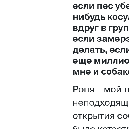
если пес уб
Москва,
нибудь косу
Большая Новодмитровская, 
вдруг в гру
вход 10, 3 этаж, КП «Дизайн
если замерз
делать, есл
еще миллион
мне и собак
Роня – мой 
неподходяще
открытия со
было катаст