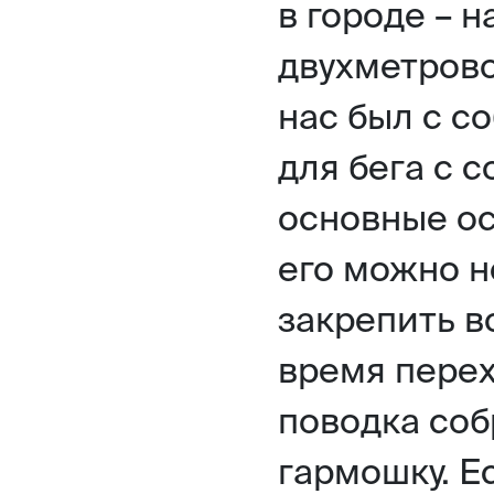
в городе – 
двухметрово
нас был с с
для бега с с
основные ос
его можно не
закрепить во
время перех
поводка соб
гармошку. Е