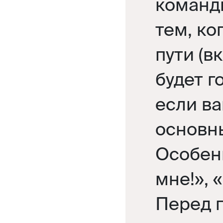
команды
тем, ко
пути (в
будет г
если ва
основн
Особен
мне!», 
Перед 