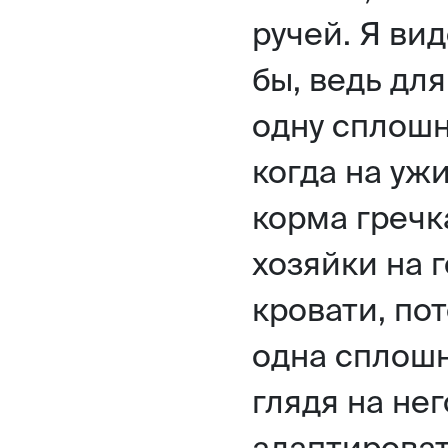
ручей. Я вид
бы, ведь дл
одну сплошн
когда на уж
корма гречк
хозяйки на г
кровати, пот
одна сплошн
глядя на нег
адаптироват