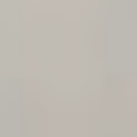
Магазин
Контакты
Галерея
Отзывы
FAQ
Аренд
+7 925 836 16 98
info@powerofterritory.ru