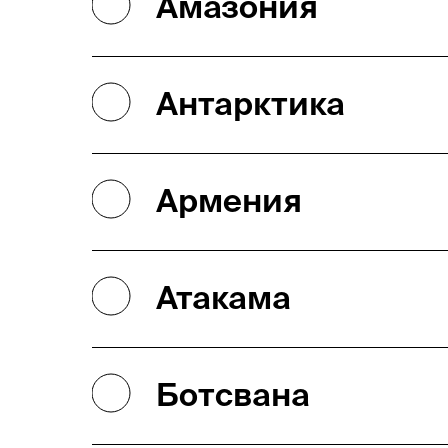
Амазония
Антарктика
Армения
Атакама
Ботсвана