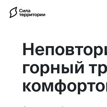
Неповтор
горный тр
Календарь
комфорт
Индивидуальные путешес