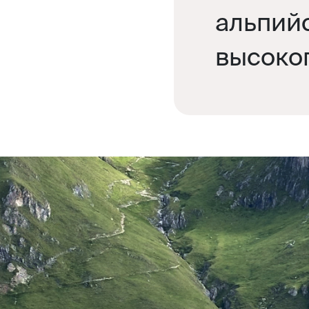
альпийс
высоког