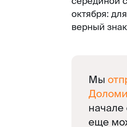
серединой с
октября: дл
верный знак
Мы
отп
Доломи
начале 
еще мо