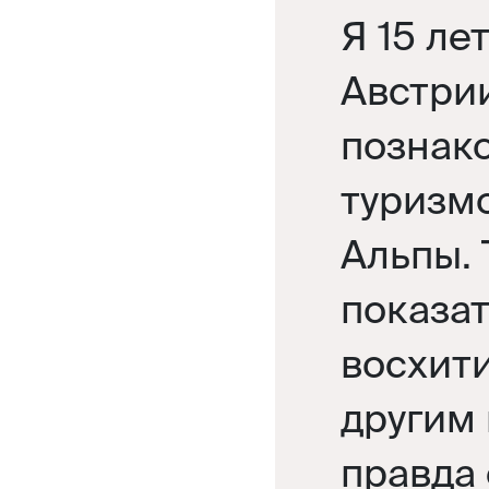
Я 15 ле
Австрии
познак
туризм
Альпы. 
показат
восхит
другим 
правда 