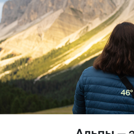
Магазин
Контакты
Галерея
Отзывы
FAQ
Аренд
+7 925 836 16 98
info@powerofterritory.ru
Альпы — 