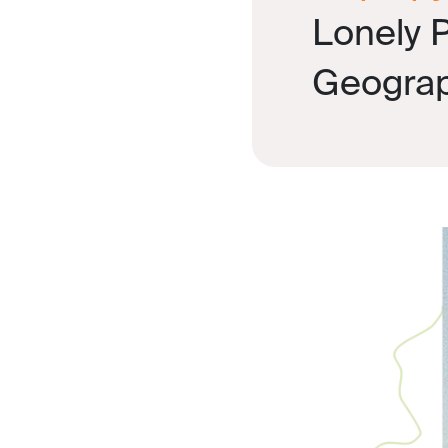
Lonely P
Geograp