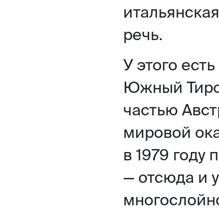
итальянская
речь.
У этого ест
Южный Тиро
частью Авст
мировой ока
в 1979 году
— отсюда и 
многослойно