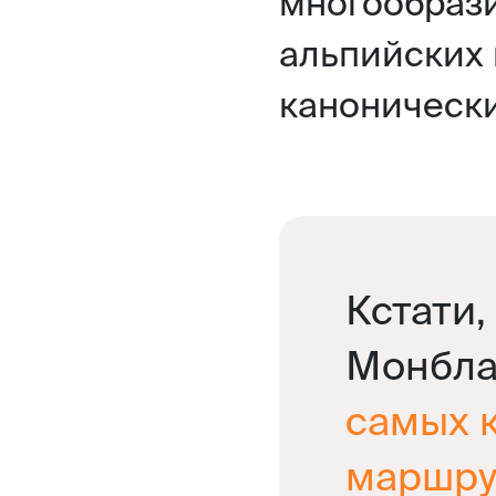
многообрази
альпийских 
канонически
Кстати,
Монблан
самых 
маршру