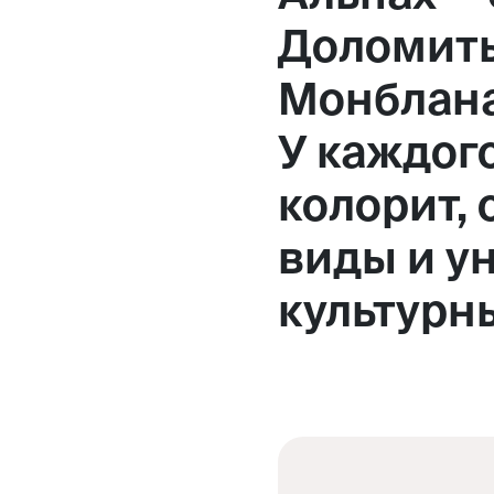
Доломиты
Монблана 
У каждого
колорит,
виды и у
культурн