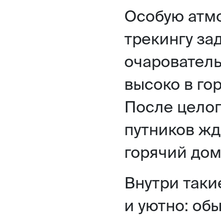
Особую атм
трекингу за
очаровател
высоко в го
После целог
путников жд
горячий до
Внутри таки
и уютно: об