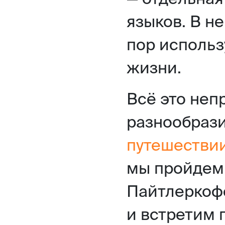
языков. В н
пор использ
жизни.
Всё это неп
разнообраз
путешестви
мы пройдем 
Пайтлеркоф
и встретим 