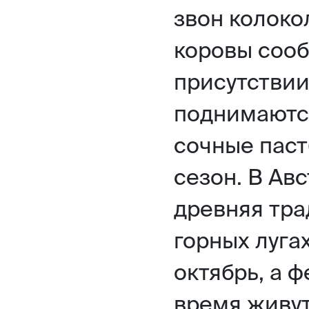
звон колоко
коровы соо
присутствии
поднимаются
сочные паст
сезон. В Ав
древняя тра
горных луга
октябрь, а 
время живут