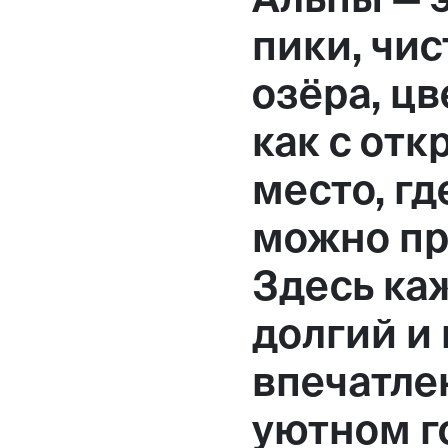
Москва,
пики, чи
Большая Новодмитровская, 
озёра, цв
вход 10, 3 этаж, КП «Дизайн
как с отк
место, г
можно пр
Здесь ка
долгий и
впечатле
уютном г