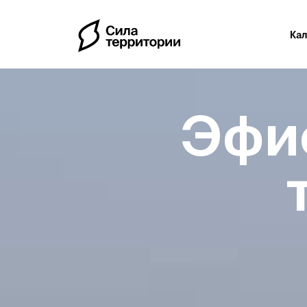
Ка
Эфи