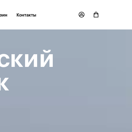
зин
Контакты
ский
к