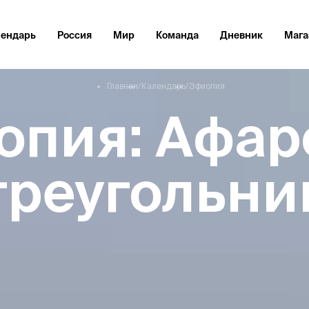
лендарь
Россия
Мир
Команда
Дневник
Мага
Главная
/
Календарь
/
Эфиопия
опия: Афар
треугольни