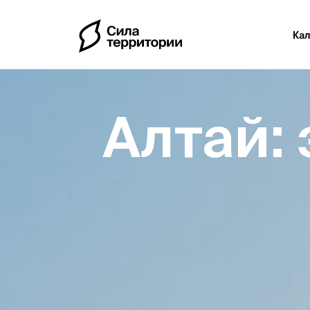
Ка
Алтай: