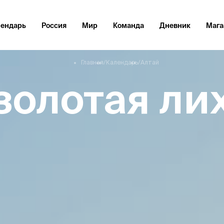
лендарь
Россия
Мир
Команда
Дневник
Мага
Главная
/
Календарь
/
Алтай
 золотая ли