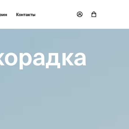
зин
Контакты
хорадка