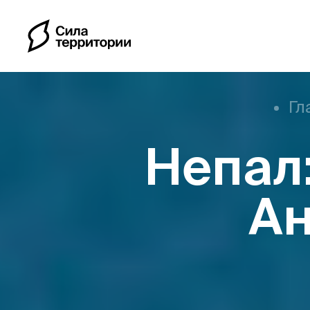
Гл
Непал:
Календарь
А
Индивидуальные путе