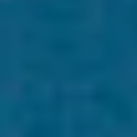
Магазин
Контакты
Галерея
Отзывы
FAQ
Аренд
+7 925 836 16 98
info@powerofterritory.ru