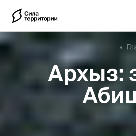
Гл
Архыз: 
Календарь
Аби
Индивидуальные путе