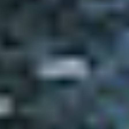
Магазин
Контакты
Галерея
Отзывы
FAQ
Аренд
+7 925 836 16 98
info@powerofterritory.ru