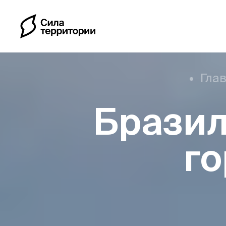
Гла
Бразил
Календарь
г
Индивидуальные путе