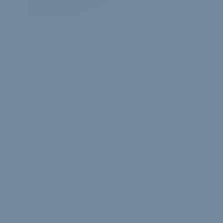
Москва,
Большая Новодмитровская, 
вход 10, 3 этаж, КП «Дизайн