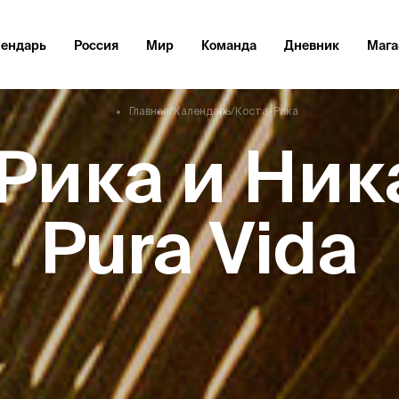
лендарь
Россия
Мир
Команда
Дневник
Мага
Главная
/
Календарь
/
Коста-Рика
Рика и Ник
Pura Vida