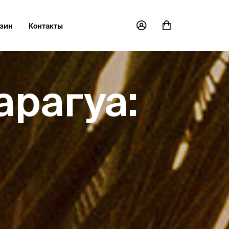
зин
Контакты
арагуа: