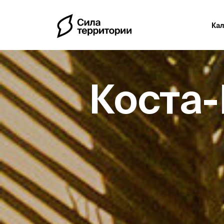
Ка
Коста-