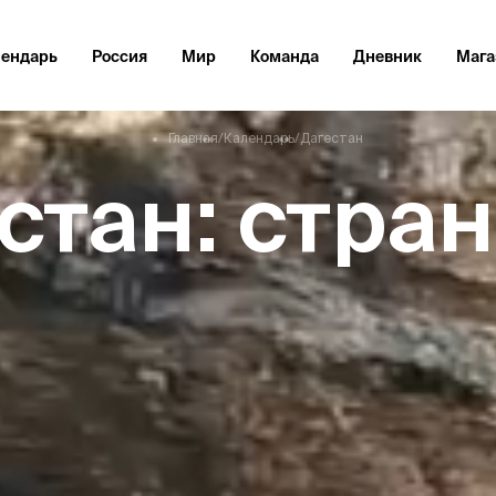
лендарь
Россия
Мир
Команда
Дневник
Мага
Главная
/
Календарь
/
Дагестан
стан: стран