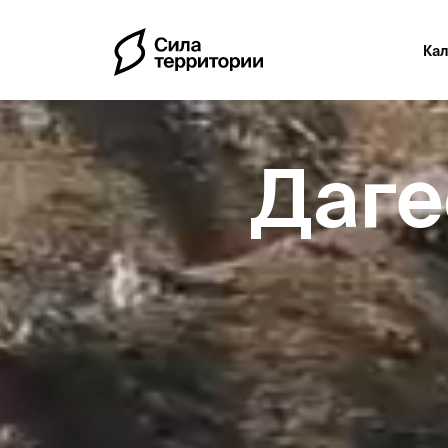
Ка
Даге