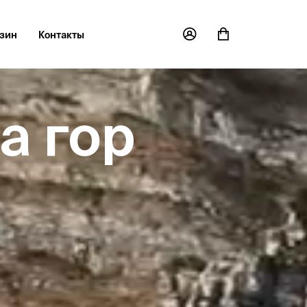
зин
Контакты
а гор