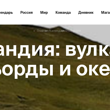
лендарь
Россия
Мир
Команда
Дневник
Мага
Главная
/
Календарь
/
Исландия
андия: вулк
орды и ок