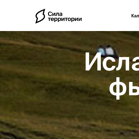
Ка
Исл
фь