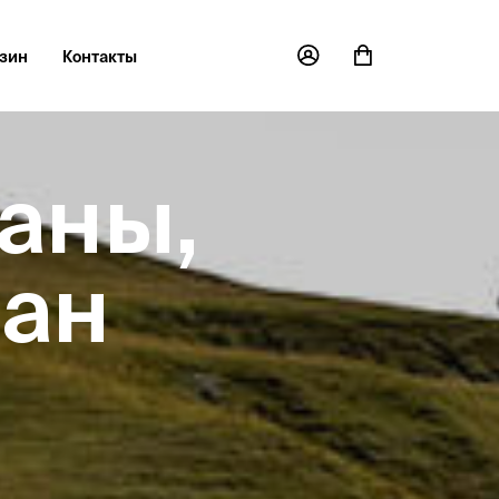
зин
Контакты
аны,
еан