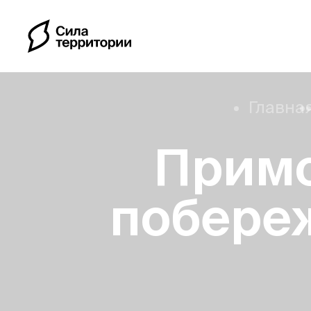
Главна
Примо
Календарь
побере
Индивидуальные путе