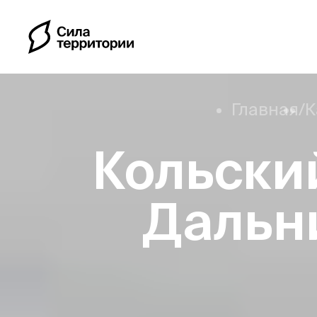
Главная
/
К
Кольский
Календарь
Дальн
Индивидуальные путе