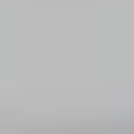
Магазин
Контакты
Галерея
Отзывы
FAQ
Аренд
+7 925 836 16 98
info@powerofterritory.ru