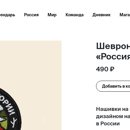
лендарь
Россия
Мир
Команда
Дневник
Мага
Шеврон
«Росси
490 ₽
Добавить в к
Нашивки на
дизайном на
Next
в России