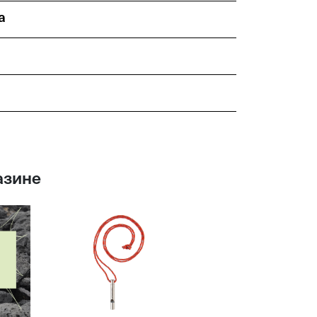
а
азине