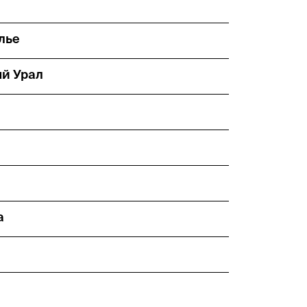
лье
й Урал
а