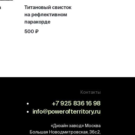
а
Титановый свисток
на рефлективном
паракорде
500 ₽
Контакты
+7 925 836 16 98
info@powerofterritory.ru
«Дизайн завод»
Москва
Большая Новодмитровская, 36с2,