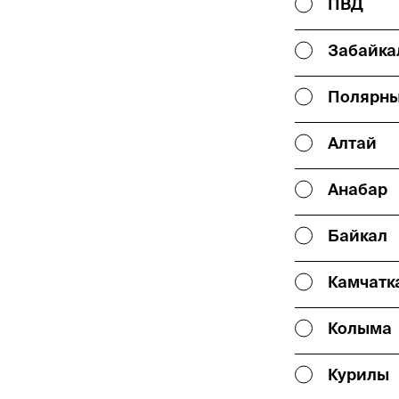
ПВД
Забайка
Полярны
Алтай
Анабар
Байкал
Камчатк
Колыма
Курилы