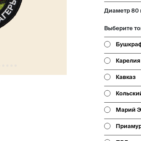
Диаметр 80
Выберите то
Бушкра
Карелия
Кавказ
Кольски
Марий 
Приаму