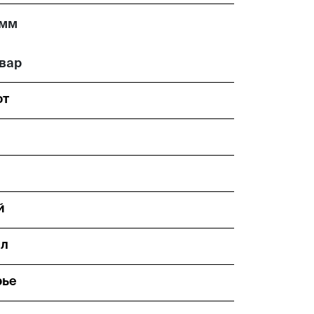
 мм
вар
фт
й
Эл
рье