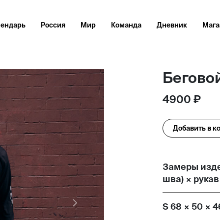
лендарь
Россия
Мир
Команда
Дневник
Мага
Беговой
4900 ₽
Добавить в к
Замеры изде
шва) × рукав
S 68 × 50 × 4
Next