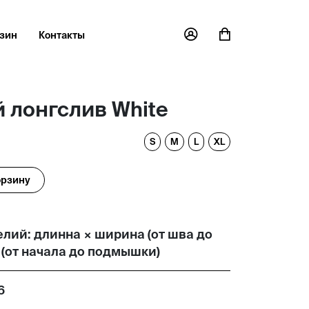
зин
Контакты
 лонгслив White
S
M
L
XL
орзину
лий: длинна × ширина (от шва до
 (от начала до подмышки)
6