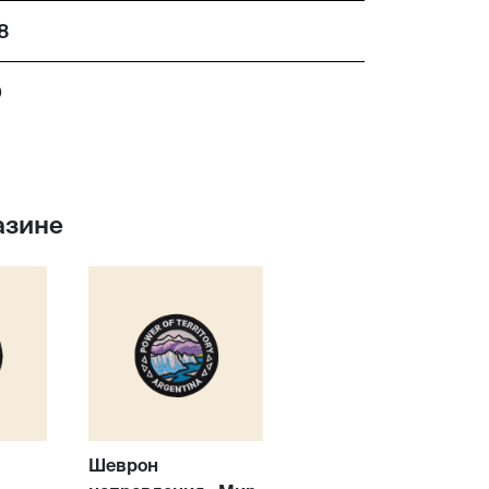
8
0
азине
Шеврон