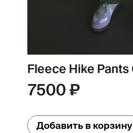
Магазин
Контакты
Fleece Hike Pants
Галерея
Отзывы
FAQ
Аренд
7500 ₽
+7 925 836 16 98
info@powerofterritory.ru
Добавить в корзину