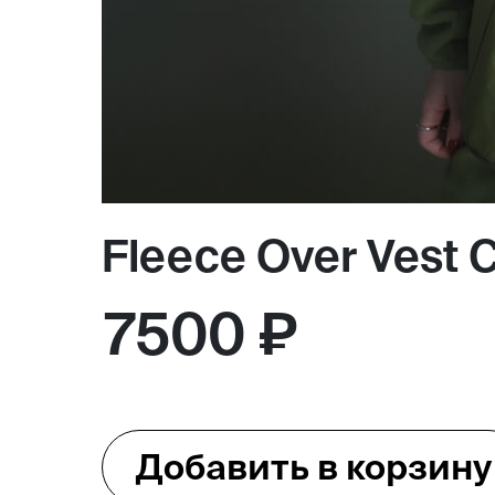
Магазин
Контакты
Fleece Over Vest 
Галерея
Отзывы
FAQ
Аренд
7500 ₽
+7 925 836 16 98
info@powerofterritory.ru
Добавить в корзину