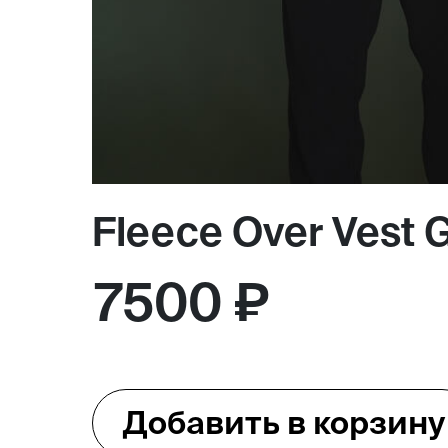
Магазин
Контакты
Fleece Over Vest G
Галерея
Отзывы
FAQ
Аренд
7500 ₽
+7 925 836 16 98
info@powerofterritory.ru
Добавить в корзину