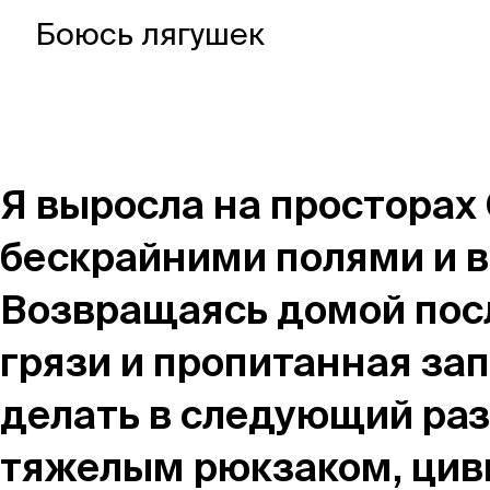
Магазин
Боюсь лягушек
Контакты
Я выросла на просторах
бескрайними полями и 
Галерея
Отзывы
FAQ
Аренд
Возвращаясь домой посл
грязи и пропитанная зап
+7 925 836 16 98
делать в следующий раз
info@powerofterritory.ru
тяжелым рюкзаком, циви