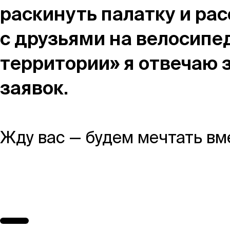
раскинуть палатку и рас
Москва,
с друзьями на велосипе
Большая Новодмитровская, 
территории» я отвечаю з
вход 10, 3 этаж, КП «Дизайн
заявок.
Жду вас — будем мечтать вм